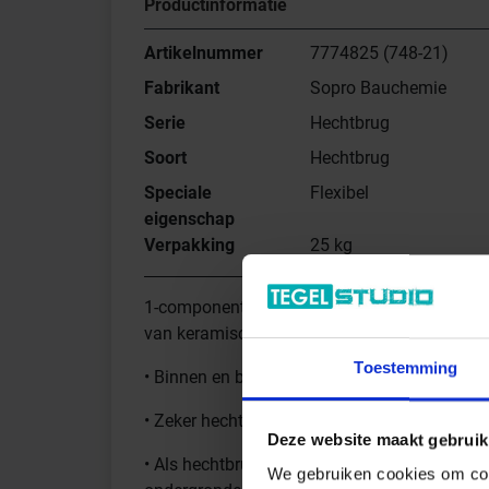
Productinformatie
Artikelnummer
7774825 (748-21)
Fabrikant
Sopro Bauchemie
Serie
Hechtbrug
Soort
Hechtbrug
Speciale
Flexibel
eigenschap
Verpakking
25 kg
1-component, met kunststof gemodificeerde,
van keramische tegels en platen, beton- en n
Toestemming
• Binnen en buiten, vloeren
• Zeker hechtverband bij tegelwerkzaamhede
Deze website maakt gebruik
• Als hechtbrug voor minerale, cementgebon
We gebruiken cookies om cont