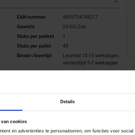
EAN nummer
4005734748217
Gewicht
25 KG/Zak
Stuks per pakket
1
Stuks per pallet
40
Bestel-/levertijd
Levertijd 10-15 werkdagen,
verzendtijd 5-7 werkdagen
 trashoudende hechtbrug en contactlaag voor het leggen
atuursteen alsook straatstenen.
Details
n
 van cookies
den lijmbed en voor minerale, cementgebonden
ent en advertenties te personaliseren, om functies voor social