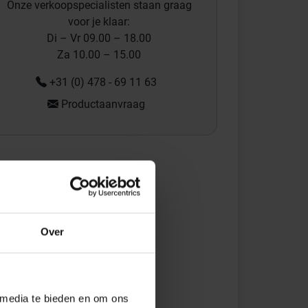
Onze verkoopspecialisten staan graag
voor je klaar:
Di – Vr 09.00 – 18.00
Za 10.00 – 15.00
+31 (0) 478 - 69 11 63
Productaanvraag
Over
 media te bieden en om ons