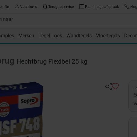
elofte
Vacatures
Terugbelservice
Plan hier je afspraak
Nog 
amples
Merken
Tegel Look
Wandtegels
Vloertegels
Decor
room
brug
Hechtbrug Flexibel 25 kg
L
Ve