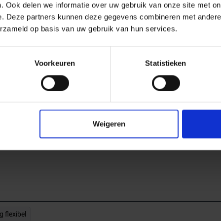
. Ook delen we informatie over uw gebruik van onze site met on
e. Deze partners kunnen deze gegevens combineren met andere i
den systeemdekvloeren
erzameld op basis van uw gebruik van hun services.
inagemortel, Sopro Drainagemortel eXtra en op de
ebonden monokorrel dekvloeren
Voorkeuren
Statistieken
. 1907/2006, aanhangsel XVI
Weigeren
 flexibel