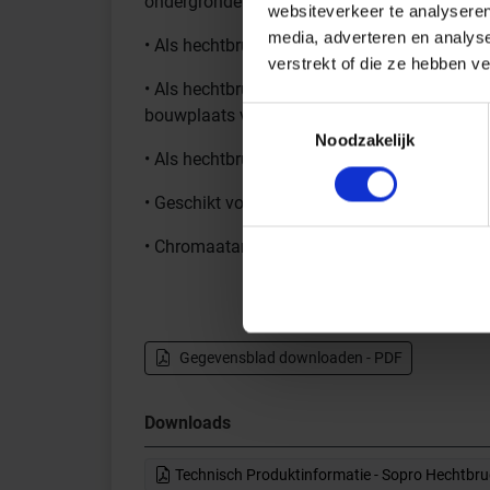
ondergronden
websiteverkeer te analyseren
media, adverteren en analys
• Als hechtbrug voor minerale, cementgebon
verstrekt of die ze hebben v
• Als hechtbrug in combinatie met Sopro Dra
bouwplaats vervaardigde minerale, cementg
Toestemmingsselectie
Noodzakelijk
• Als hechtbrug voor Sopro Tras Zetmortel
• Geschikt voor vloerverwarming
• Chromaatarm conform verordening (EG) Nr
Gegevensblad downloaden - PDF
Downloads
Technisch Produktinformatie - Sopro Hechtbrug