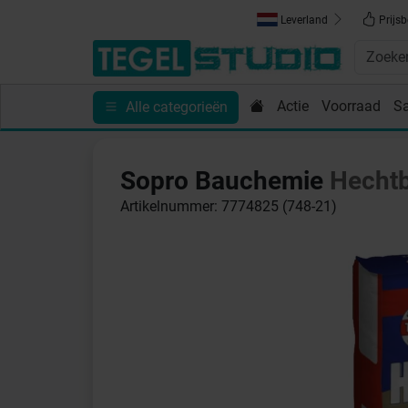
Leverland
Prijsb
Actie
Voorraad
S
Alle categorieën
Toebehoren
Sanitair
Tips en Inspiratie
Show
Sopro Bauchemie
Hecht
Artikelnummer: 7774825 (748-21)