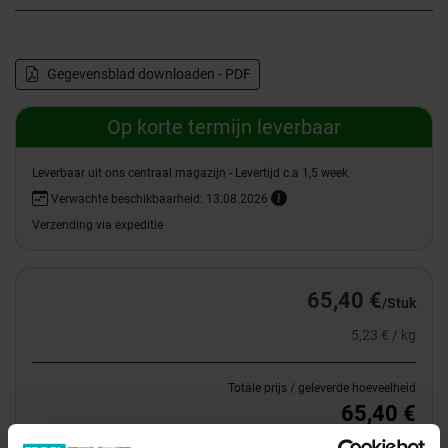
Gegevensblad downloaden - PDF
Op korte termijn leverbaar
Leverbaar uit ons centraal magazijn - Levertijd c.a 1,5 week
Verwachte beschikbaarheid: 13.08.2026
Verzending via expeditie
65,40 €
/Stuk
5,23 € / kg
Totale prijs / geleverde hoeveelheid
65,40 €