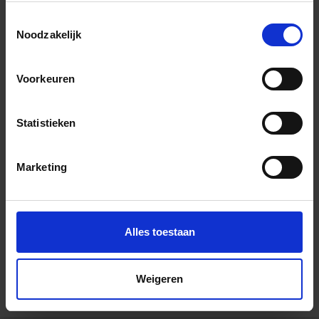
Wil je graag een afspraak?
Toestemmingsselectie
Onze verkoopspecialisten staan graag voor je klaar:
Noodzakelijk
Di – Vr 09.00 – 18.00
Za 10.00 – 15.00
Voorkeuren
+31 (0) 478 - 69 11 63
Productaanvraag
Statistieken
Downloads
Marketing
Technische Productinformatie - Sopro TDS 823
TurboDichtlaag 2-k
Alles toestaan
Andere Series van Sopro Bauchemie
Weigeren