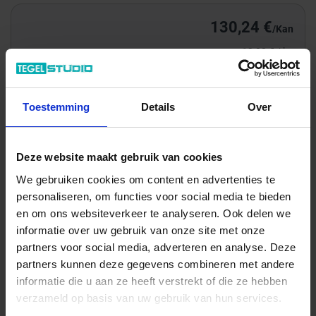
130,24 €
/Kan
13,02 € / kg
Totale prijs / geleverde hoeveelheid
130,24 €
Toestemming
Details
Over
Kan
Deze website maakt gebruik van cookies
In het winkelmandje
We gebruiken cookies om content en advertenties te
personaliseren, om functies voor social media te bieden
en om ons websiteverkeer te analyseren. Ook delen we
informatie over uw gebruik van onze site met onze
partners voor social media, adverteren en analyse. Deze
partners kunnen deze gegevens combineren met andere
informatie die u aan ze heeft verstrekt of die ze hebben
verzameld op basis van uw gebruik van hun services.