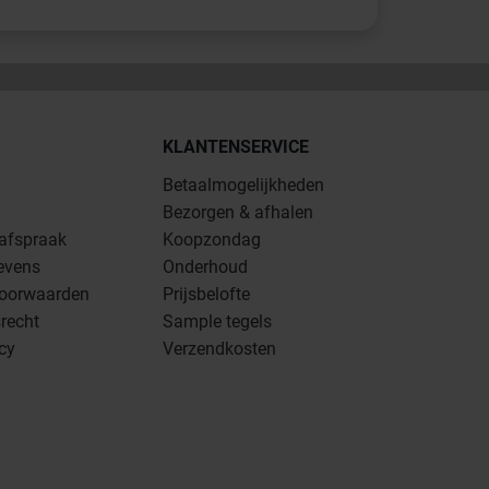
KLANTENSERVICE
Betaalmogelijkheden
Bezorgen & afhalen
 afspraak
Koopzondag
evens
Onderhoud
oorwaarden
Prijsbelofte
recht
Sample tegels
icy
Verzendkosten