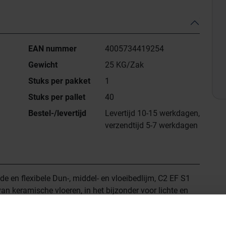
EAN nummer
4005734419254
Gewicht
25 KG/Zak
Stuks per pakket
1
Stuks per pallet
40
Bestel-/levertijd
Levertijd 10-15 werkdagen,
verzendtijd 5-7 werkdagen
e en flexibele Dun-, middel- en vloeibedlijm, C2 EF S1
n keramische vloeren, in het bijzonder voor lichte en
alsook groot formaten. Zeer smeuïge, romige
erlegging op vloeren. Geschikt op vloerverwarming en