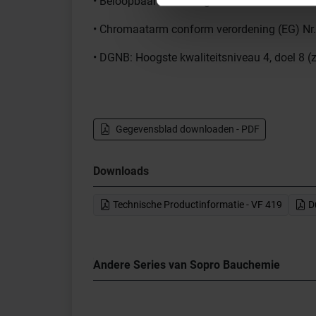
• Beloopbaar en te voegen: na ca. 3 uur
• Chromaatarm conform verordening (EG) Nr
• DGNB: Hoogste kwaliteitsniveau 4, doel 8 (
Gegevensblad downloaden - PDF
Downloads
Technische Productinformatie - VF 419
Du
Andere Series van Sopro Bauchemie