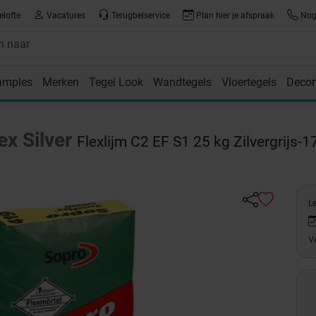
elofte
Vacatures
Terugbelservice
Plan hier je afspraak
Nog 
amples
Merken
Tegel Look
Wandtegels
Vloertegels
Decor
room
ex Silver
Flexlijm C2 EF S1 25 kg Zilvergrijs-1
L
Ve