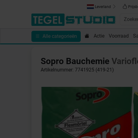
Leverland
Prijsb
Actie
Voorraad
S
Alle categorieën
Toebehoren
Sanitair
Tips en Inspiratie
Show
Sopro Bauchemie
Variofl
Artikelnummer: 7741925 (419-21)