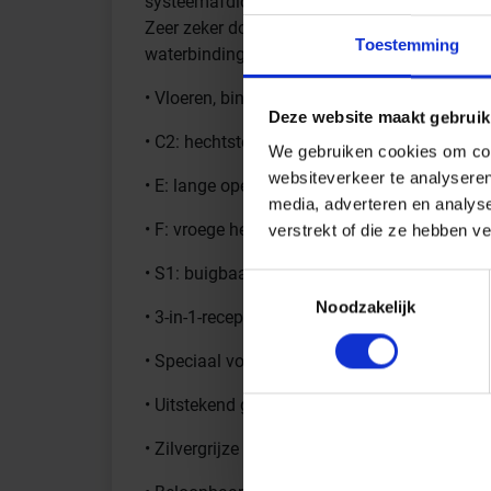
systeemafdichtingen. Ideaal voor een snelle
Zeer zeker door de volzatte bezetting van de 
Toestemming
waterbinding.
• Vloeren, binnen en buiten
Deze website maakt gebruik
• C2: hechtsterkte ? 1,0 N/mm²
We gebruiken cookies om cont
websiteverkeer te analyseren
• E: lange opentijd ? 30 minuten
media, adverteren en analys
• F: vroege hechtsterkte ? 0,5 N/mm² na 6 uu
verstrekt of die ze hebben v
• S1: buigbaar ? 2,5 mm
Toestemmingsselectie
Noodzakelijk
• 3-in-1-receptuur: dunbed-, middelbed-, vloe
• Speciaal voor groot formaat zwak zuigende
• Uitstekend geschikt voor Sopro nivelleersy
• Zilvergrijze mortel ook voor lichte of trans