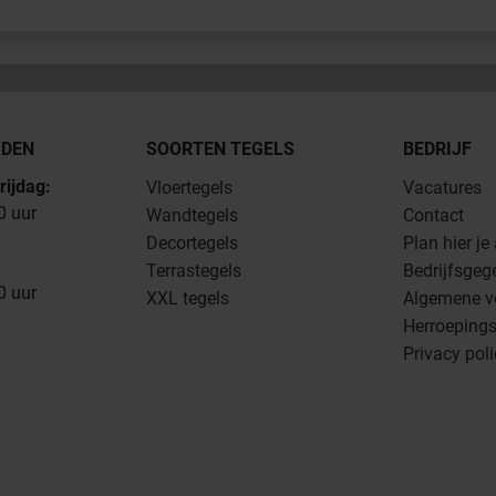
JDEN
SOORTEN TEGELS
BEDRIJF
rijdag:
Vloertegels
Vacatures
0 uur
Wandtegels
Contact
Decortegels
Plan hier je
Terrastegels
Bedrijfsgeg
0 uur
XXL tegels
Algemene v
Herroepings
Privacy pol