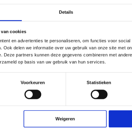
 bouw voortgang op bouwplaatsen met een tijdslimiet.
rugzijde en contacthechting alsook de snelle kristallijne
Details
 van cookies
ent en advertenties te personaliseren, om functies voor social
. Ook delen we informatie over uw gebruik van onze site met on
e. Deze partners kunnen deze gegevens combineren met andere i
r
erzameld op basis van uw gebruik van hun services.
Voorkeuren
Statistieken
ibedverlegging
 tegels
stemen
Weigeren
parante soorten natuursteen