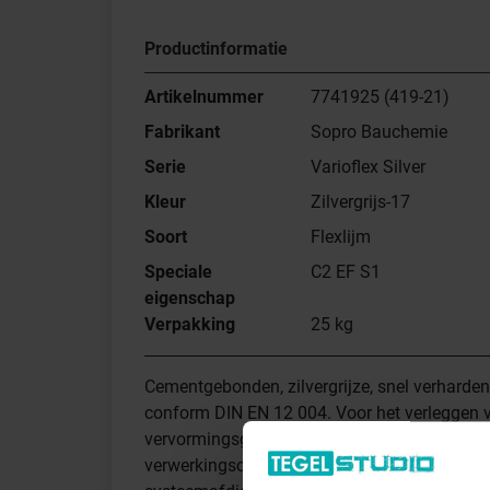
Productinformatie
Artikelnummer
7741925 (419-21)
Fabrikant
Sopro Bauchemie
Serie
Varioflex Silver
Kleur
Zilvergrijs-17
Soort
Flexlijm
Speciale
C2 EF S1
eigenschap
Verpakking
25 kg
Cementgebonden, zilvergrijze, snel verhardend
conform DIN EN 12 004. Voor het verleggen va
vervormingsgevoelige tegels en natuursteen 
verwerkingsconsistentie voor een optimale v