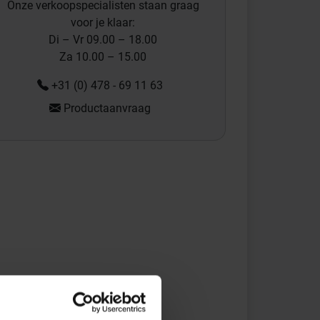
Onze verkoopspecialisten staan graag
voor je klaar:
Di – Vr 09.00 – 18.00
Za 10.00 – 15.00
+31 (0) 478 - 69 11 63
Productaanvraag