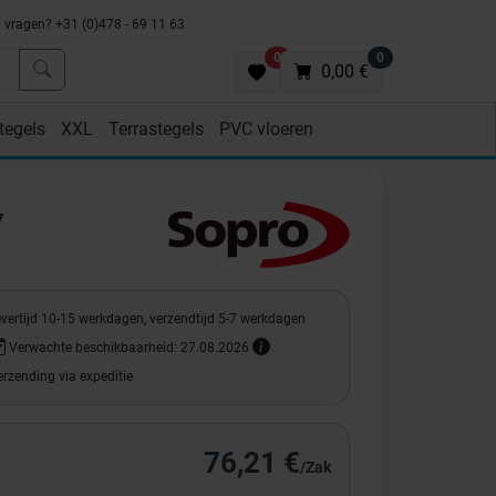
vragen? +31 (0)478 - 69 11 63
0
0
0,00 €
tegels
XXL
Terrastegels
PVC vloeren
7
evertijd 10-15 werkdagen, verzendtijd 5-7 werkdagen
Verwachte beschikbaarheid: 27.08.2026
rzending via expeditie
76,21 €
/Zak