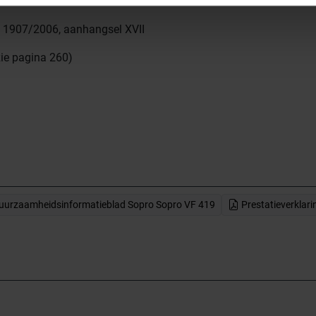
. 1907/2006, aanhangsel XVII
zie pagina 260)
urzaamheidsinformatieblad Sopro Sopro VF 419
Prestatieverklari