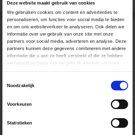
Deze website maakt gebruik van cookies
We gebruiken cookies om content en advertenties te
personaliseren, om functies voor social media te bieden
en om ons websiteverkeer te analyseren. Ook delen we
informatie over uw gebruik van onze site met onze
CONTACT
OPENINGSTIJDEN
partners voor social media, adverteren en analyse. Deze
Tegelstudio
Dinsdag t/m Vrijdag:
partners kunnen deze gegevens combineren met andere
Nederland, Limburg
09:00 tot 18:00 uur
informatie die u aan ze heeft verstrekt of die ze hebben
Spoorstraat 61
verzameld op basis van uw gebruik van hun services.
5865 AG Tienray
Zaterdag:
10:00 tot 15:00 uur
Toestemmingsselectie
+31 (0) 478 - 69 11 63
Noodzakelijk
info@tegelstudio.nl
Zondag:
Gesloten
KvK-nummer: 13035969
Voorkeuren
BTW-nummer:
NL803455562B01
Statistieken