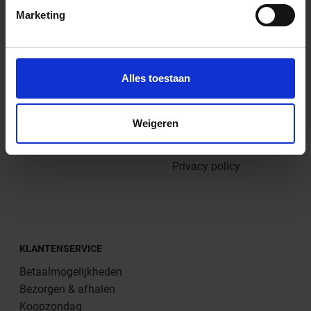
Marketing
SOORTEN TEGELS
BEDRIJF
Vloertegels
Vacatures
Alles toestaan
Wandtegels
Contact
Decortegels
Plan hier je afspraak
Terrastegels
Bedrijfsgegevens
Weigeren
XXL tegels
Algemene voorwaarden
Herroepingsrecht
Privacy policy
KLANTENSERVICE
Betaalmogelijkheden
Bezorgen & afhalen
Koopzondag