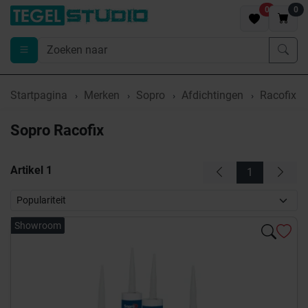
0
0
Startpagina
Merken
Sopro
Afdichtingen
Racofix
Sopro Racofix
Artikel
1
1
Showroom