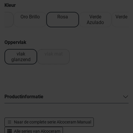
Kleur
ro
Oro Brillo
Rosa
Verde
Verde C
Azulado
Oppervlak
vlak
vlak mat
glanzend
Productinformatie
Naar de complete serie
Alcoceram Manual
Alle series van
Alcoceram