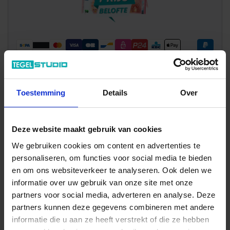
Toestemming
Details
Over
Wil je graag een afspraak?
Onze verkoopspecialisten staan graag voor je klaar:
Di – Vr 09.00 – 18.00
Deze website maakt gebruik van cookies
Za 10.00 – 15.00
We gebruiken cookies om content en advertenties te
+31 (0) 478 - 69 11 63
Productaanvraag
personaliseren, om functies voor social media te bieden
en om ons websiteverkeer te analyseren. Ook delen we
informatie over uw gebruik van onze site met onze
Alcoceram Manual Indrukken
partners voor social media, adverteren en analyse. Deze
partners kunnen deze gegevens combineren met andere
informatie die u aan ze heeft verstrekt of die ze hebben