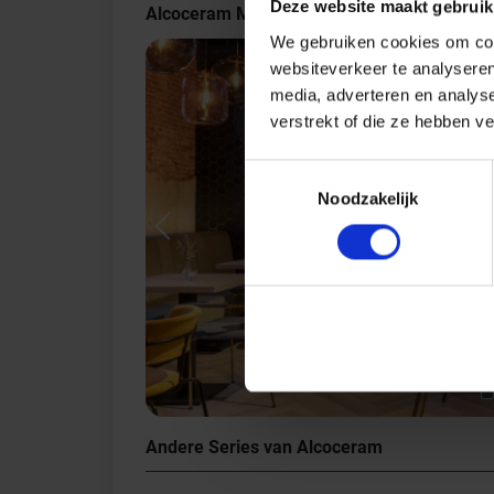
Deze website maakt gebruik
Alcoceram Manual Indrukken
We gebruiken cookies om cont
websiteverkeer te analyseren
media, adverteren en analys
verstrekt of die ze hebben v
Toestemmingsselectie
Noodzakelijk
Previous
Andere Series van Alcoceram