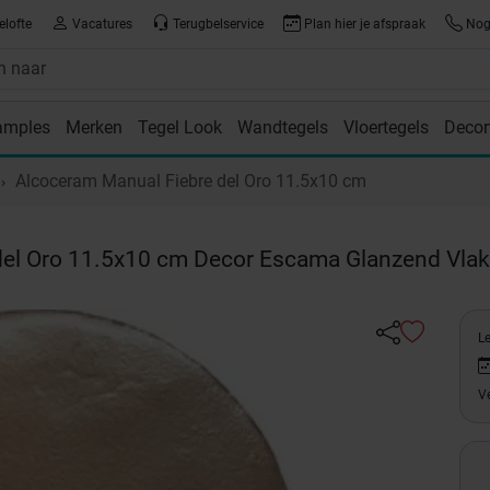
elofte
Vacatures
Terugbelservice
Plan hier je afspraak
Nog 
amples
Merken
Tegel Look
Wandtegels
Vloertegels
Decor
room
Alcoceram Manual Fiebre del Oro 11.5x10 cm
del Oro 11.5x10 cm Decor Escama Glanzend Vlak
L
Ve