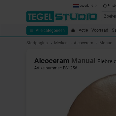
Leverland
Prijsb
Actie
Voorraad
S
Alle categorieën
Toebehoren
Sanitair
Tips en Inspiratie
Show
Startpagina
Merken
Alcoceram
Manual
Alcoceram
Manual
Fiebre 
Artikelnummer: ES1256