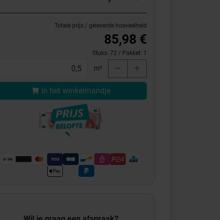
Totale prijs / geleverde hoeveelheid
85,98 €
Stuks:
72
/ Pakket:
1
m²
In het winkelmandje
Wil je graag een afspraak?