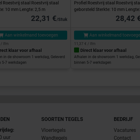
el Roestvrij staal Roestvrij staal
Profiel Roestvrij staal Roestvrij sta
te: 10 mm Lengte: 2,5 m
geborsteld Sterkte: 10 mm Lengte:
22,31 €
28,42 
/Stuk
Aan winkelmand toevoegen
Aan winkelmand toevoeg
 / lfm
11,37 € / lfm
rect klaar voor afhaal
Direct klaar voor afhaal
en in de showroom 1 werkdag, Geleverd
Afhalen in de showroom 1 werkdag, Ge
n 5-7 werkdagen
binnen 5-7 werkdagen
JDEN
SOORTEN TEGELS
BEDRIJF
rijdag:
Vloertegels
Vacatures
0 uur
Wandtegels
Contact