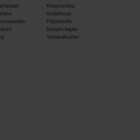
 afspraak
Koopzondag
evens
Onderhoud
oorwaarden
Prijsbelofte
recht
Sample tegels
icy
Verzendkosten