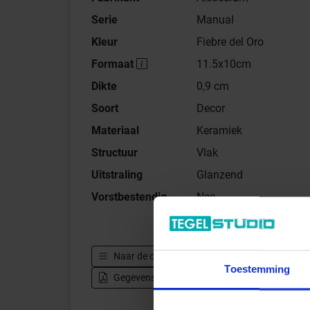
Serie
Manual
Kleur
Fiebre del Oro
Formaat
11.5x10cm
Dikte
0,9 cm
Soort
Decor
Materiaal
Keramiek
Structuur
Vlak
Uitstraling
Glanzend
Vorstbestendig
Nee
Naar de complete serie
Alcoceram Manual
Toestemming
Gegevensblad downloaden - PDF