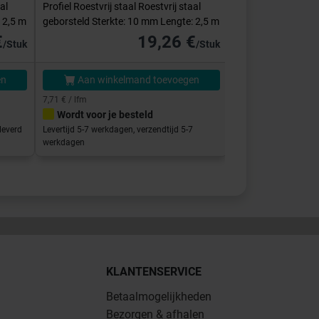
al
Profiel Roestvrij staal Roestvrij staal
Vierkant Roestvrij s
 2,5 m
geborsteld Sterkte: 10 mm Lengte: 2,5 m
Sterkte: 10 mm
€
19,26 €
/Stuk
/Stuk
en
Aan winkelmand toevoegen
Aan winke
7,71 € / lfm
Wordt voor je besteld
Direct klaar vo
leverd
Levertijd 5-7 werkdagen, verzendtijd 5-7
Afhalen in de showro
werkdagen
binnen 5-7 werkdage
KLANTENSERVICE
Betaalmogelijkheden
Bezorgen & afhalen