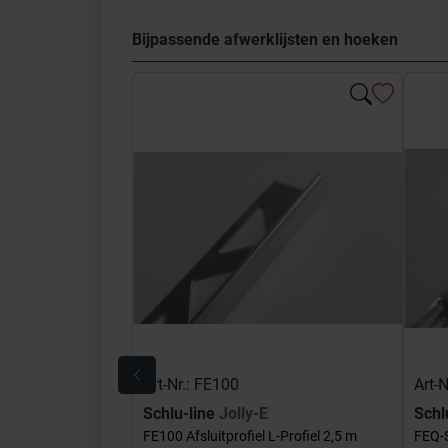
Bijpassende afwerklijsten en hoeken
Art-Nr.: FE100
Art-
Schlu-line
Jolly-E
Schl
FE100 Afsluitprofiel L-Profiel 2,5 m
FEQ-S