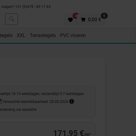
vragen? +31 (0)478 - 69 11 63
0
0
0,00 €
tegels
XXL
Terrastegels
PVC vloeren
evertijd 10-15 werkdagen, verzendtijd 5-7 werkdagen
Verwachte beschikbaarheid: 28.08.2026
rzending via expeditie
171,95 €
/m²