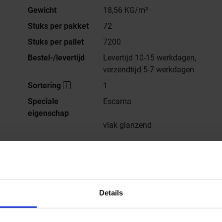
Gewicht
18,56 KG/m²
Stuks per pakket
72
Stuks per pallet
7200
Bestel-/levertijd
Levertijd 10-15 werkdagen,
verzendtijd 5-7 werkdagen
Sortering
1
Speciale
Escama
eigenschap
vlak glanzend
Alle series van
Alcoceram
Details