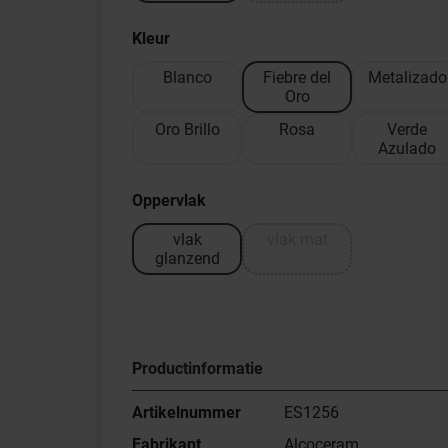
Kleur
Blanco
Fiebre del
Metalizado
Oro
Oro Brillo
Rosa
Verde
Azulado
Oppervlak
vlak
vlak mat
glanzend
Productinformatie
Artikelnummer
ES1256
Fabrikant
Alcoceram