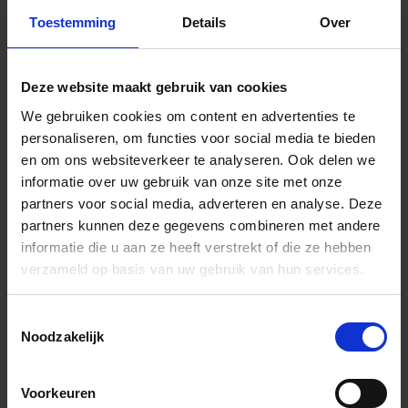
montagebeugel-
Toestemming
Details
Over
L=2 m
LLP110V4A1/200
LED-module
warm wi
Deze website maakt gebruik van cookies
lichtlijn met
We gebruiken cookies om content en advertenties te
montagebeugel-
personaliseren, om functies voor social media te bieden
L=2 m
en om ons websiteverkeer te analyseren. Ook delen we
LLP110AE2
LED-module
neutraal
informatie over uw gebruik van onze site met onze
lichtlijn met
partners voor social media, adverteren en analyse. Deze
montagebeugel-
partners kunnen deze gegevens combineren met andere
L=2,5 m
informatie die u aan ze heeft verstrekt of die ze hebben
verzameld op basis van uw gebruik van hun services.
LLP110V4A2
LED-module
neutraal
lichtlijn met
Toestemmingsselectie
montagebeugel-
Noodzakelijk
L=2,5 m
LLP110AE9
LED-module
RGB + w
Voorkeuren
lichtlijn met