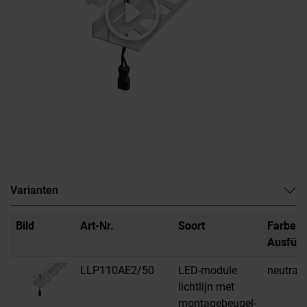
Varianten
Bild
Art-Nr.
Soort
Farbe /
Ausfüh
LLP110AE2/50
LED-module
neutraal
lichtlijn met
montagebeugel-