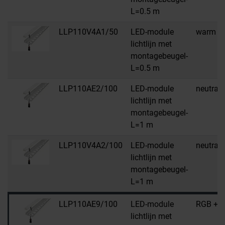
L=0.5 m
LLP110V4A1/50
LED-module
warm wi
lichtlijn met
montagebeugel-
L=0.5 m
LLP110AE2/100
LED-module
neutraal
lichtlijn met
montagebeugel-
L=1 m
LLP110V4A2/100
LED-module
neutraal
lichtlijn met
montagebeugel-
L=1 m
LLP110AE9/100
LED-module
RGB + w
lichtlijn met