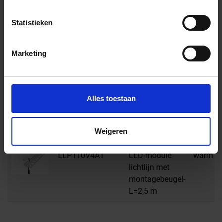
montagebeugel-
Statistieken
L=2,5 m
LLP110V4A9
LED-module
RGB + w
Marketing
lichtlijn met
montagebeugel-
L=2,5 m
Alles toestaan
LLP110AE1
LED-module
warm wi
lichtlijn met
montagebeugel-
Weigeren
L=2,5 m
LLP110V4A1
LED-module
warm wi
lichtlijn met
montagebeugel-
L=2,5 m