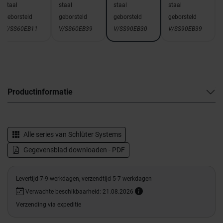
staal
staal
staal
staal
geborsteld
geborsteld
geborsteld
geborsteld
V/SS60EB11
V/SS60EB39
V/SS90EB30
V/SS90EB39
Productinformatie
Alle series van
Schlüter Systems
Gegevensblad downloaden - PDF
Levertijd 7-9 werkdagen, verzendtijd 5-7 werkdagen
Verwachte beschikbaarheid: 21.08.2026
Verzending via expeditie