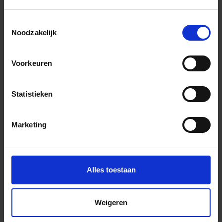
Wil je graag een afspraak?
Toestemmingsselectie
Noodzakelijk
Onze verkoopspecialisten staan graag voor je klaar:
Di – Vr 09.00 – 18.00
Za 10.00 – 15.00
Voorkeuren
+31 (0) 478 - 69 11 63
Productaanvraag
Statistieken
Downloads
Marketing
Schlüter-SCHIENE-STEP: Productdatablad 2.15
Brochure: Schlüter-SCHIENE-EB
Alles toestaan
Andere Series van Schlüter Systems
Weigeren