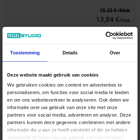
15.23 € /Stuk
13,84 €
/Stuk
13,84 € / Stück
Totale prijs / geleverde hoeveelheid
Toestemming
Details
Over
13,84 €
Stuk
Deze website maakt gebruik van cookies
In het winkelmandje
We gebruiken cookies om content en advertenties te
personaliseren, om functies voor social media te bieden
en om ons websiteverkeer te analyseren. Ook delen we
informatie over uw gebruik van onze site met onze
partners voor social media, adverteren en analyse. Deze
partners kunnen deze gegevens combineren met andere
informatie die u aan ze heeft verstrekt of die ze hebben
verzameld op basis van uw gebruik van hun services.