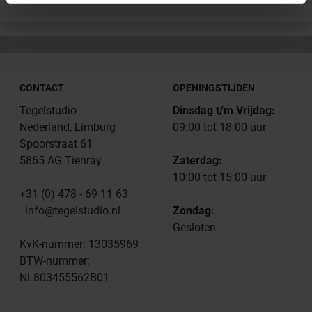
CONTACT
OPENINGSTIJDEN
Tegelstudio
Dinsdag t/m Vrijdag:
Nederland, Limburg
09:00 tot 18:00 uur
Spoorstraat 61
5865 AG Tienray
Zaterdag:
10:00 tot 15:00 uur
+31 (0) 478 - 69 11 63
info@tegelstudio.nl
Zondag:
Gesloten
KvK-nummer: 13035969
BTW-nummer:
NL803455562B01