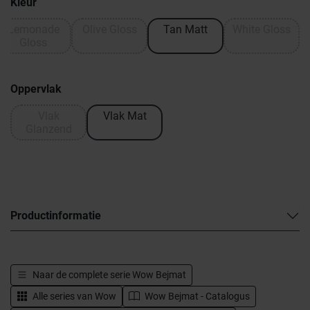
Kleur
Lemonade
Olive Gloss
Tan Matt
White Gloss
Gloss
Oppervlak
Vlak
Vlak Mat
Glanzend
Productinformatie
Naar de complete serie
Wow Bejmat
Alle series van
Wow
Wow Bejmat - Catalogus