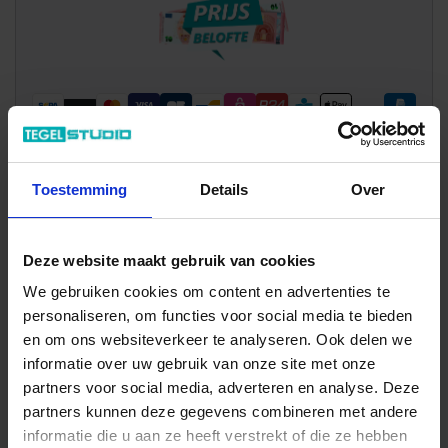
Toestemming
Details
Over
Wil je graag een afspraak?
Onze verkoopspecialisten staan graag voor je klaar:
Di – Vr 09.00 – 18.00
Deze website maakt gebruik van cookies
Za 10.00 – 15.00
We gebruiken cookies om content en advertenties te
+31 (0) 478 - 69 11 63
Productaanvraag
personaliseren, om functies voor social media te bieden
en om ons websiteverkeer te analyseren. Ook delen we
informatie over uw gebruik van onze site met onze
Wow Bejmat Indrukken
partners voor social media, adverteren en analyse. Deze
partners kunnen deze gegevens combineren met andere
informatie die u aan ze heeft verstrekt of die ze hebben