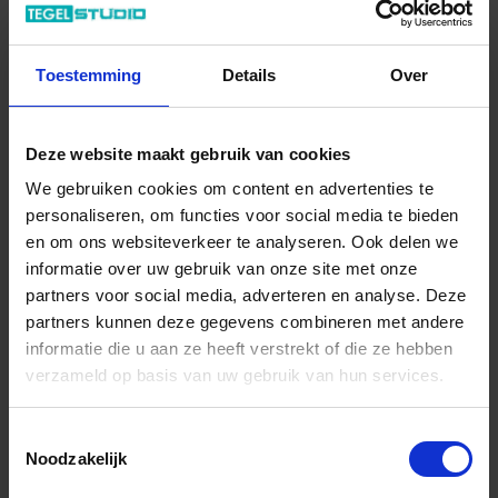
Di – Vr 09.00 – 18.00
Za 10.00 – 15.00
Toestemming
Details
Over
+31 (0) 478 - 69 11 63
Productaanvraag
Deze website maakt gebruik van cookies
Wow Zellige Hexa Indrukken
We gebruiken cookies om content en advertenties te
personaliseren, om functies voor social media te bieden
en om ons websiteverkeer te analyseren. Ook delen we
informatie over uw gebruik van onze site met onze
partners voor social media, adverteren en analyse. Deze
partners kunnen deze gegevens combineren met andere
Previous
Nex
informatie die u aan ze heeft verstrekt of die ze hebben
verzameld op basis van uw gebruik van hun services.
Toestemmingsselectie
Noodzakelijk
Andere Series van Wow