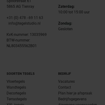
Spoorstraat 61
5865 AG Tienray
Zaterdag:
10:00 tot 15:00 uur
+31 (0) 478 - 69 11 63
info@tegelstudio.nl
Zondag:
Gesloten
KvK-nummer: 13035969
BTW-nummer:
NL803455562B01
SOORTEN TEGELS
BEDRIJF
Vloertegels
Vacatures
Wandtegels
Contact
Decortegels
Plan hier je afspraak
Terrastegels
Bedrijfsgegevens
XXL tegels
Algemene voorwaarden