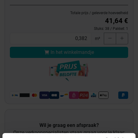
Totale prijs / geleverde hoeveelheid
41,64 €
Stuks:
38
/ Pakket:
1
m²
In het winkelmandje
Wil je graag een afspraak?
Onze verkoopspecialisten staan graag voor je klaar: