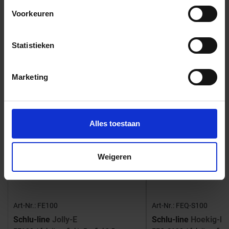
Voorkeuren
Bijpassende afwerklijsten en hoeken
Statistieken
Marketing
Alles toestaan
Weigeren
Art-Nr.: FE100
Art-Nr.: FEQ-S100
Schlu-line
Jolly-E
Schlu-line
Hoekig-E