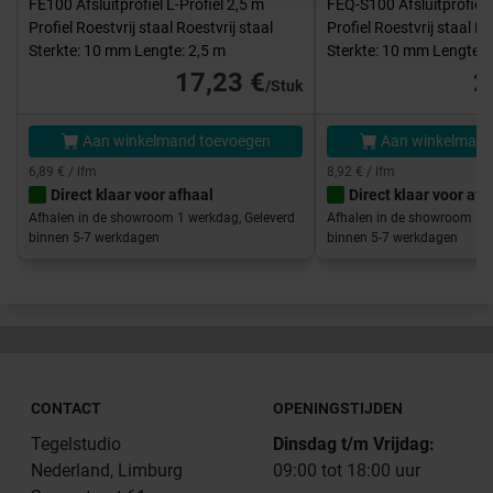
FE100 Afsluitprofiel L-Profiel 2,5 m
FEQ-S100 Afsluitprofiel 
Profiel Roestvrij staal Roestvrij staal
Profiel Roestvrij staal Ro
Sterkte: 10 mm Lengte: 2,5 m
Sterkte: 10 mm Lengte: 
17,23 €
2
/Stuk
Aan winkelmand toevoegen
Aan winkelmand
6,89 € / lfm
8,92 € / lfm
Direct klaar voor afhaal
Direct klaar voor afh
Afhalen in de showroom 1 werkdag, Geleverd
Afhalen in de showroom 1 w
binnen 5-7 werkdagen
binnen 5-7 werkdagen
CONTACT
OPENINGSTIJDEN
Tegelstudio
Dinsdag t/m Vrijdag:
Nederland, Limburg
09:00 tot 18:00 uur