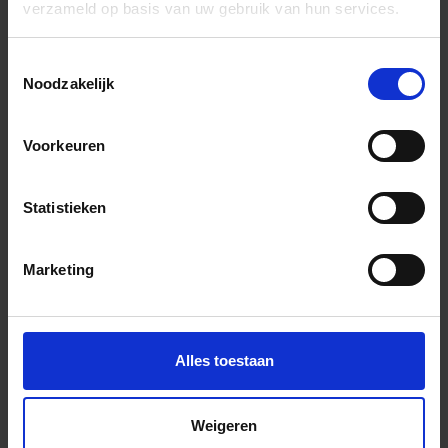
verzameld op basis van uw gebruik van hun services.
Wil je graag een afspraak?
Toestemmingsselectie
Onze verkoopspecialisten staan graag voor je klaar:
Noodzakelijk
Di – Vr 09.00 – 18.00
Za 10.00 – 15.00
Voorkeuren
+31 (0) 478 - 69 11 63
Productaanvraag
Statistieken
Belakos Futuro Indrukken
Marketing
Alles toestaan
Weigeren