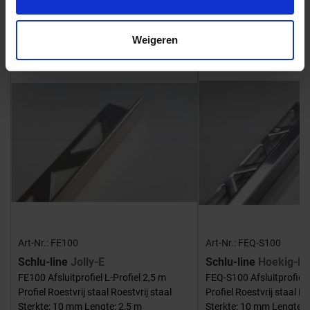
Bijpassende afwerklijsten en hoeken
Weigeren
Art-Nr.: FE100
Art-Nr.: FEQ-S100
Schlu-line
Jolly-E
Schlu-line
Hoekig-E
FE100 Afsluitprofiel L-Profiel 2,5 m
FEQ-S100 Afsluitprofiel 
Profiel Roestvrij staal Roestvrij staal
Profiel Roestvrij staal Ro
Sterkte: 10 mm Lengte: 2,5 m
Sterkte: 10 mm Lengte: 