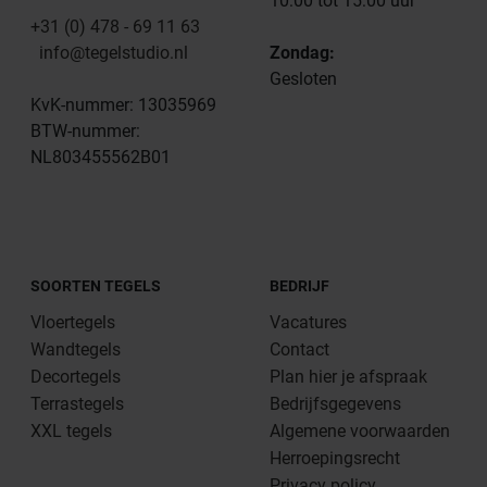
10:00 tot 15:00 uur
+31 (0) 478 - 69 11 63
info@tegelstudio.nl
Zondag:
Gesloten
KvK-nummer: 13035969
BTW-nummer:
NL803455562B01
SOORTEN TEGELS
BEDRIJF
Vloertegels
Vacatures
Wandtegels
Contact
Decortegels
Plan hier je afspraak
Terrastegels
Bedrijfsgegevens
XXL tegels
Algemene voorwaarden
Herroepingsrecht
Privacy policy