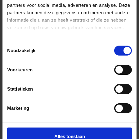
partners voor social media, adverteren en analyse. Deze
+31 (0) 478 - 69 11 63
Productaanvraag
partners kunnen deze gegevens combineren met andere
informatie die u aan ze heeft verstrekt of die ze hebben
verzameld op basis van uw gebruik van hun services.
Flaviker Hyper Indrukken
Toestemmingsselectie
Noodzakelijk
Voorkeuren
Previous
Nex
Statistieken
Marketing
Andere Series van Flaviker
Alles toestaan