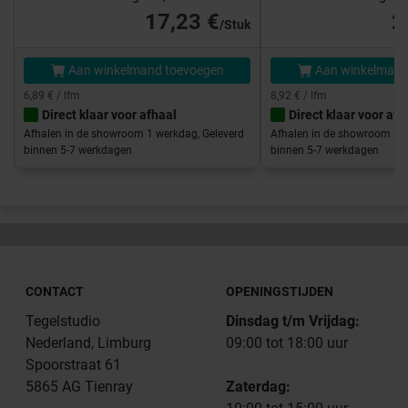
17,23 €
2
/Stuk
Aan winkelmand toevoegen
Aan winkelmand
6,89 € / lfm
8,92 € / lfm
Direct klaar voor afhaal
Direct klaar voor afh
Afhalen in de showroom 1 werkdag, Geleverd
Afhalen in de showroom 1 w
binnen 5-7 werkdagen
binnen 5-7 werkdagen
CONTACT
OPENINGSTIJDEN
Tegelstudio
Dinsdag t/m Vrijdag:
Nederland, Limburg
09:00 tot 18:00 uur
Spoorstraat 61
5865 AG Tienray
Zaterdag: