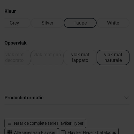
Kleur
Grey
Silver
Taupe
White
Oppervlak
vlak mat
vlak mat grip
vlak mat
vlak mat
decorato
lappato
naturale
Productinformatie
Naar de complete serie
Flaviker Hyper
Alle series van
Flaviker
Flaviker Hyper - Catalogus