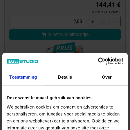
144,41 €
Stuks:
2
/ Pakket:
1
m²
In het winkelmandje
Toestemming
Details
Over
Deze website maakt gebruik van cookies
Wil je graag een afspraak?
We gebruiken cookies om content en advertenties te
Onze verkoopspecialisten staan graag voor je klaar:
personaliseren, om functies voor social media te bieden
Di – Vr 09.00 – 18.00
en om ons websiteverkeer te analyseren. Ook delen we
Za 10.00 – 15.00
informatie over uw gebruik van onze site met onze