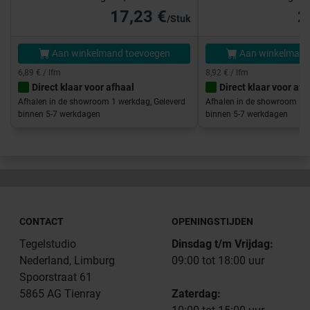
17,23 €
2
/Stuk
Aan winkelmand toevoegen
Aan winkelmand
6,89 € / lfm
8,92 € / lfm
Direct klaar voor afhaal
Direct klaar voor afh
Afhalen in de showroom 1 werkdag, Geleverd
Afhalen in de showroom 1 w
binnen 5-7 werkdagen
binnen 5-7 werkdagen
CONTACT
OPENINGSTIJDEN
Tegelstudio
Dinsdag t/m Vrijdag:
Nederland, Limburg
09:00 tot 18:00 uur
Spoorstraat 61
5865 AG Tienray
Zaterdag: