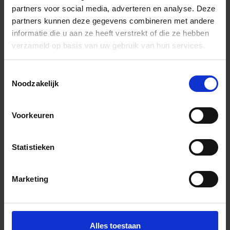
partners voor social media, adverteren en analyse. Deze
+31 (0) 478 - 69 11 63
Productaanvraag
partners kunnen deze gegevens combineren met andere
informatie die u aan ze heeft verstrekt of die ze hebben
verzameld op basis van uw gebruik van hun services.
Flaviker Hyper Indrukken
Toestemmingsselectie
Noodzakelijk
Voorkeuren
Previous
Nex
Statistieken
Marketing
Andere Series van Flaviker
Alles toestaan