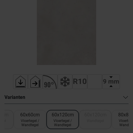
Varianten
20cm
60x60cm
60x120cm
60x120cm
80x80
egel
Vloertegel /
Vloertegel /
Wandtegel
Vloertege
Wandtegel
Wandtegel
Wandteg