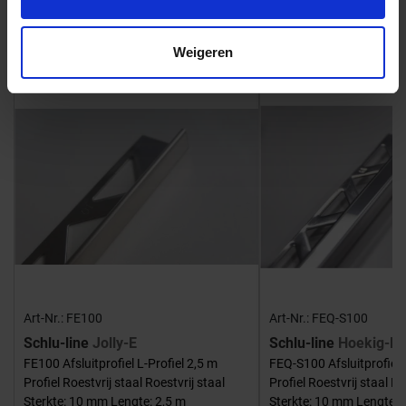
Bijpassende afwerklijsten en hoeken
Weigeren
Art-Nr.: FE100
Art-Nr.: FEQ-S100
Schlu-line
Jolly-E
Schlu-line
Hoekig-E
FE100 Afsluitprofiel L-Profiel 2,5 m
FEQ-S100 Afsluitprofiel 
Profiel Roestvrij staal Roestvrij staal
Profiel Roestvrij staal Ro
Sterkte: 10 mm Lengte: 2,5 m
Sterkte: 10 mm Lengte: 