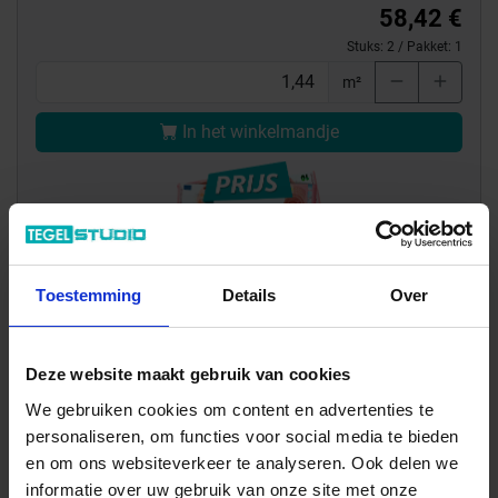
58,42 €
Stuks:
2
/ Pakket:
1
m²
In het winkelmandje
Toestemming
Details
Over
Deze website maakt gebruik van cookies
Wil je graag een afspraak?
We gebruiken cookies om content en advertenties te
Onze verkoopspecialisten staan graag voor je klaar:
personaliseren, om functies voor social media te bieden
Di – Vr 09.00 – 18.00
en om ons websiteverkeer te analyseren. Ook delen we
Za 10.00 – 15.00
informatie over uw gebruik van onze site met onze