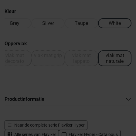
Kleur
Grey
Silver
Taupe
White
Oppervlak
vlak mat
vlak mat grip
vlak mat
vlak mat
decorato
lappato
naturale
Productinformatie
Naar de complete serie
Flaviker Hyper
Alle series van
Flaviker
Flaviker Hyper - Catalogus