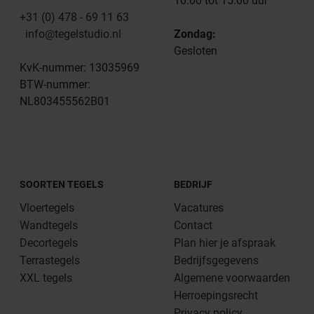
10:00 tot 15:00 uur
+31 (0) 478 - 69 11 63
info@tegelstudio.nl
Zondag:
Gesloten
KvK-nummer: 13035969
BTW-nummer:
NL803455562B01
SOORTEN TEGELS
BEDRIJF
Vloertegels
Vacatures
Wandtegels
Contact
Decortegels
Plan hier je afspraak
Terrastegels
Bedrijfsgegevens
XXL tegels
Algemene voorwaarden
Herroepingsrecht
Privacy policy