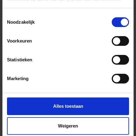
Wil je graag een afspraak?
Onze verkoopspecialisten staan graag voor je klaar:
Toestemmingsselectie
Di – Vr 09.00 – 18.00
Noodzakelijk
Za 10.00 – 15.00
+31 (0) 478 - 69 11 63
Productaanvraag
Voorkeuren
Statistieken
Floer Landhuis Indrukken
Marketing
Alles toestaan
Weigeren