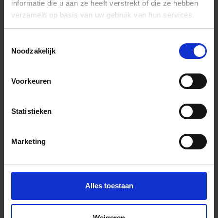
informatie die u aan ze heeft verstrekt of die ze hebben
verzameld op basis van uw gebruik van hun services.
Toestemmingsselectie
Noodzakelijk
Previous
Nex
Voorkeuren
Statistieken
Andere Series van Imola Ceramica
Marketing
Bijpassende afwerklijsten en hoeken
Alles toestaan
Weigeren