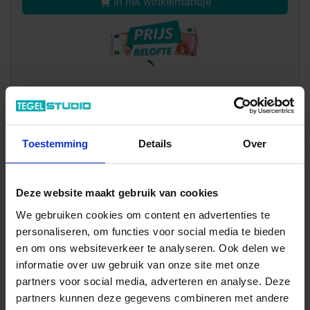
In het winkelmandje
Toestemming
Details
Over
Wil je graag een afspraak?
Onze verkoopspecialisten staan graag voor je klaar:
Deze website maakt gebruik van cookies
Di – Vr 09.00 – 18.00
We gebruiken cookies om content en advertenties te
Za 10.00 – 15.00
personaliseren, om functies voor social media te bieden
+31 (0) 478 - 69 11 63
Productaanvraag
en om ons websiteverkeer te analyseren. Ook delen we
informatie over uw gebruik van onze site met onze
partners voor social media, adverteren en analyse. Deze
Imola Ceramica X-Rock Indrukken
partners kunnen deze gegevens combineren met andere