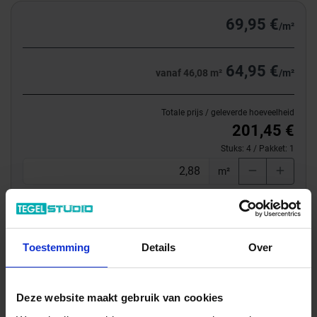
69,95 €
/m²
64,95 €
vanaf 46,08 m²
/m²
Totale prijs / geleverde hoeveelheid
201,45 €
Stuks:
4
/ Pakket:
1
m²
In het winkelmandje
Toestemming
Details
Over
Deze website maakt gebruik van cookies