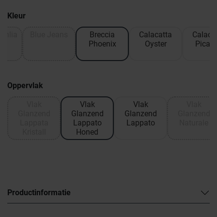
Kleur
ahlia
Blue Jeans
Breccia
Calacatta
Calaca
Phoenix
Oyster
Picas
Oppervlak
Vlak
Vlak
Vlak
Vlak
Glanzend
Glanzend
Glanzend
Glanzend
Lappata
Lappato
Lappato
Naturale
Kristall
Honed
Productinformatie