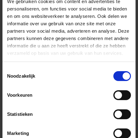
We gebruiken cookies om content en advertenties te
personaliseren, om functies voor social media te bieden
en om ons websiteverkeer te analyseren. Ook delen we
Wil je graag een afspraak?
informatie over uw gebruik van onze site met onze
Onze verkoopspecialisten staan graag voor je klaar:
partners voor social media, adverteren en analyse. Deze
Di – Vr 09.00 – 18.00
partners kunnen deze gegevens combineren met andere
Za 10.00 – 15.00
informatie die u aan ze heeft verstrekt of die ze hebben
verzameld op basis van uw gebruik van hun services.
+31 (0) 478 - 69 11 63
Productaanvraag
Toestemmingsselectie
Noodzakelijk
Imola Ceramica The Room Indrukken
Voorkeuren
Statistieken
Previous
Nex
Marketing