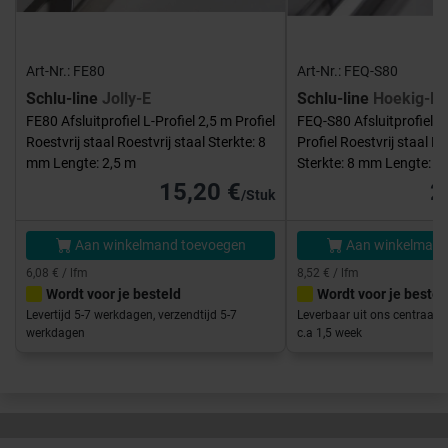
Art-Nr.: FE80
Art-Nr.: FEQ-S80
Schlu-line
Jolly-E
Schlu-line
Hoekig-E
FE80 Afsluitprofiel L-Profiel 2,5 m Profiel
FEQ-S80 Afsluitprofiel V
Roestvrij staal Roestvrij staal Sterkte: 8
Profiel Roestvrij staal Ro
mm Lengte: 2,5 m
Sterkte: 8 mm Lengte: 2
15,20 €
2
/Stuk
Aan winkelmand toevoegen
Aan winkelmand
6,08 € / lfm
8,52 € / lfm
Wordt voor je besteld
Wordt voor je bestel
Levertijd 5-7 werkdagen, verzendtijd 5-7
Leverbaar uit ons centraal m
werkdagen
c.a 1,5 week