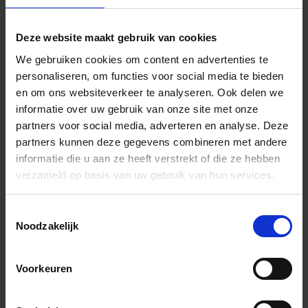
Inclusief cashback-actie
Deze website maakt gebruik van cookies
Monster bestellen: 60x60cm Vlak Mat 15,00 €
We gebruiken cookies om content en advertenties te
personaliseren, om functies voor social media te bieden
en om ons websiteverkeer te analyseren. Ook delen we
informatie over uw gebruik van onze site met onze
partners voor social media, adverteren en analyse. Deze
partners kunnen deze gegevens combineren met andere
informatie die u aan ze heeft verstrekt of die ze hebben
Wil je graag een afspraak?
verzameld op basis van uw gebruik van hun services.
Onze verkoopspecialisten staan graag voor je klaar:
Di – Vr 09.00 – 18.00
Toestemmingsselectie
Za 10.00 – 15.00
Noodzakelijk
+31 (0) 478 - 69 11 63
Productaanvraag
Voorkeuren
Marca Corona Multiforme Indrukken