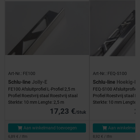
Art-Nr.: FE100
Art-Nr.: FEQ-S100
Schlu-line
Jolly-E
Schlu-line
Hoekig-E
FE100 Afsluitprofiel L-Profiel 2,5 m
FEQ-S100 Afsluitprofiel 
Profiel Roestvrij staal Roestvrij staal
Profiel Roestvrij staal Ro
Sterkte: 10 mm Lengte: 2,5 m
Sterkte: 10 mm Lengte: 
17,23 €
2
/Stuk
Aan winkelmand toevoegen
Aan winkelmand
6,89 € / lfm
8,92 € / lfm