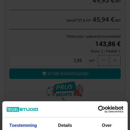
49,95 €
/m²
45,94 €
vanaf 57,6 m²
/m²
Totale prijs / geleverde hoeveelheid
143,86 €
Stuks:
2
/ Pakket:
1
m²
In het winkelmandje
Of een monster bestellen?
Toestemming
Details
Over