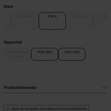
Kleur
cho
Oceano
Perla
Polvere
Salvi
Oppervlak
Gestructureer
Vlak Mat
vlak mat
d Mat
Productinformatie
Naar de complete serie
Marca Corona Multiforme