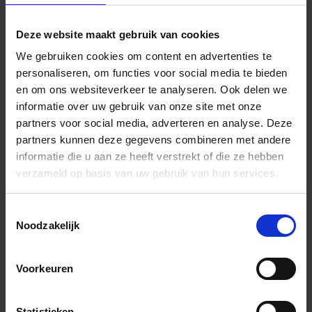
Deze website maakt gebruik van cookies
Monster bestellen: 60x60cm Vlak Mat 15,00 €
We gebruiken cookies om content en advertenties te
personaliseren, om functies voor social media te bieden
en om ons websiteverkeer te analyseren. Ook delen we
informatie over uw gebruik van onze site met onze
partners voor social media, adverteren en analyse. Deze
partners kunnen deze gegevens combineren met andere
informatie die u aan ze heeft verstrekt of die ze hebben
Wil je graag een afspraak?
verzameld op basis van uw gebruik van hun services.
Onze verkoopspecialisten staan graag voor je klaar:
Di – Vr 09.00 – 18.00
Za 10.00 – 15.00
Toestemmingsselectie
Noodzakelijk
+31 (0) 478 - 69 11 63
Productaanvraag
Voorkeuren
Marca Corona Multiforme Indrukken
Statistieken