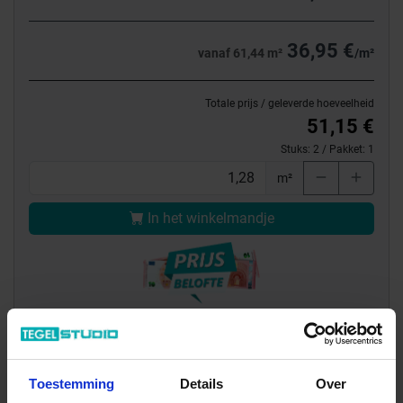
36,95 €
vanaf 61,44 m²
/m²
Totale prijs / geleverde hoeveelheid
51,15 €
Stuks:
2
/ Pakket:
1
m²
In het winkelmandje
Of een monster bestellen?
Toestemming
Details
Over
Inclusief cashback-actie