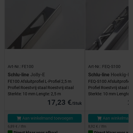
Art-Nr.: FE100
Art-Nr.: FEQ-S100
Schlu-line
Jolly-E
Schlu-line
Hoekig-E
FE100 Afsluitprofiel L-Profiel 2,5 m
FEQ-S100 Afsluitprofiel 
Profiel Roestvrij staal Roestvrij staal
Profiel Roestvrij staal Ro
Sterkte: 10 mm Lengte: 2,5 m
Sterkte: 10 mm Lengte: 
17,23 €
2
/Stuk
Aan winkelmand toevoegen
Aan winkelmand
6,89 € / lfm
8,92 € / lfm
Direct klaar voor afhaal
Direct klaar voor afh