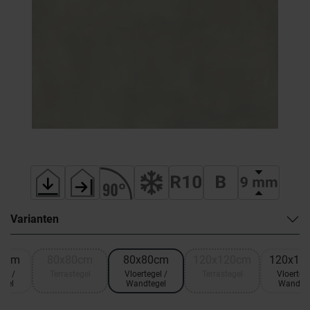
Varianten
20cm
80x80cm
80x80cm
120x120cm
120x12
gel /
Terrastegel
Vloertegel /
Terrastegel
Vloertege
egel
Wandtegel
Wandteg