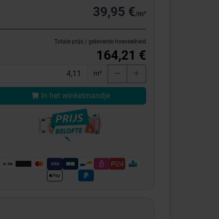
39,95 €
/m²
Totale prijs / geleverde hoeveelheid
164,21 €
m²
In het winkelmandje