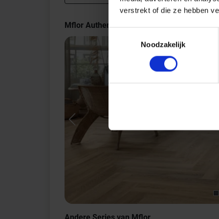
verstrekt of die ze hebben v
Mflor Authentic Parva Oak XL Indrukken
Toestemmingsselectie
Noodzakelijk
Previous
Andere Series van Mflor