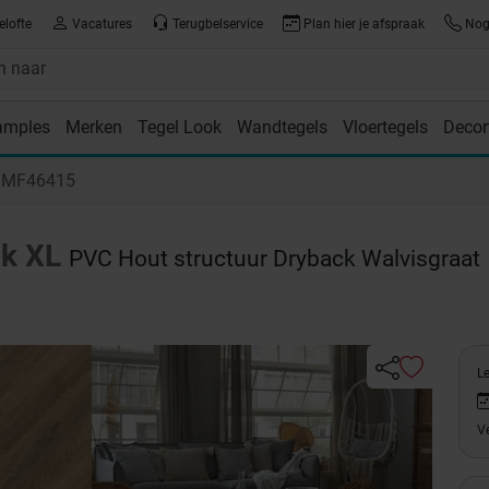
elofte
Vacatures
Terugbelservice
Plan hier je afspraak
Nog 
amples
Merken
Tegel Look
Wandtegels
Vloertegels
Decor
room
r MF46415
ak XL
PVC Hout structuur Dryback Walvisgraat
L
Ve