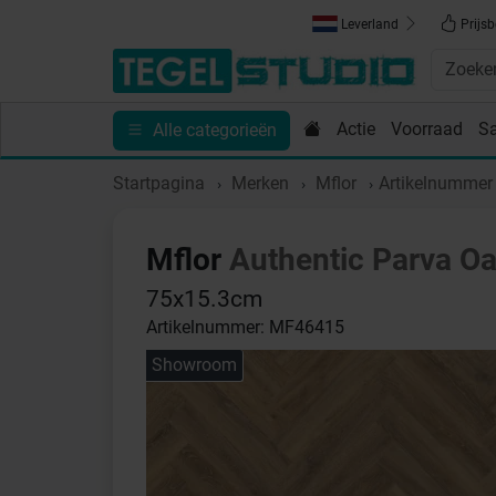
Leverland
Prijsb
Actie
Voorraad
S
Alle categorieën
Toebehoren
Sanitair
Tips en Inspiratie
Show
Startpagina
Merken
Mflor
Artikelnumme
Mflor
Authentic Parva O
75x15.3cm
Artikelnummer: MF46415
Showroom