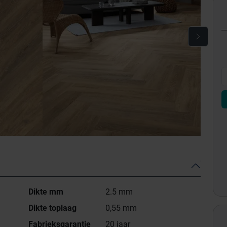
Dikte mm
2.5 mm
Dikte toplaag
0,55 mm
Fabrieksgarantie
20 jaar