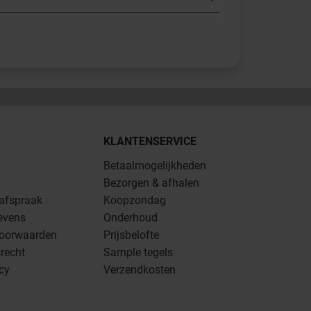
KLANTENSERVICE
Betaalmogelijkheden
Bezorgen & afhalen
 afspraak
Koopzondag
evens
Onderhoud
oorwaarden
Prijsbelofte
recht
Sample tegels
icy
Verzendkosten