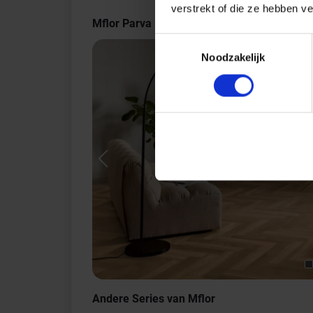
verstrekt of die ze hebben v
Mflor Parva Broad Leaf Indrukken
Toestemmingsselectie
Noodzakelijk
Previous
Andere Series van Mflor