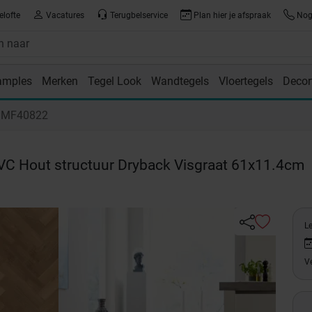
elofte
Vacatures
Terugbelservice
Plan hier je afspraak
Nog 
amples
Merken
Tegel Look
Wandtegels
Vloertegels
Decor
room
r MF40822
VC Hout structuur Dryback Visgraat 61x11.4cm
L
Ve