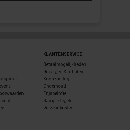
KLANTENSERVICE
Betaalmogelijkheden
Bezorgen & afhalen
 afspraak
Koopzondag
evens
Onderhoud
oorwaarden
Prijsbelofte
recht
Sample tegels
icy
Verzendkosten