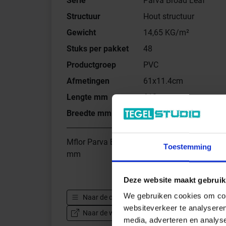
Serie
Parva Broad Leaf
Structuur
Hout structuur
Gewicht
14,65 KG/m²
Stuks per pakket
48
Productgroep
PVC
Afmetingen
61x11.4cm
Lengte mm
610 mm
Breedte mm
114 mm
Mflor Parva Broad Leaf PVC Pure Sycamore H
Toestemming
mm
Deze website maakt gebruik
We gebruiken cookies om cont
Naar de complete serie
Mflor Parva Broad Lea
websiteverkeer te analyseren
Naar de website van de fabrikant Mflor Parva
media, adverteren en analys