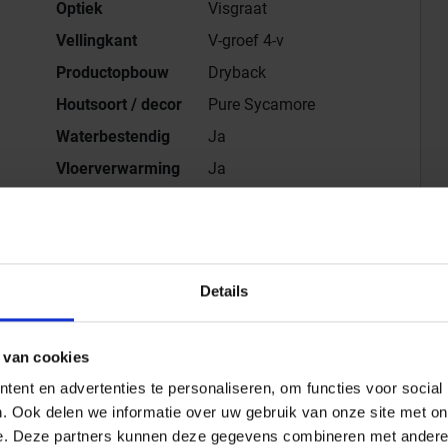
Optiek
Visgraat
Vellingkant
V-groef 4-v
Productopbouw
Dryback
Houtsoort / decor
Pure Sycamore
Waterbestendig
Ja
Vloerverwarming
Ja
Gebruikersklasse
33, 42
out structuur Dryback Visgraat 61x11.4cm, Dikte 2.5
Details
 van cookies
ent en advertenties te personaliseren, om functies voor social
f
Alle series van
Mflor
. Ook delen we informatie over uw gebruik van onze site met on
 Broad Leaf
Gegevensblad downloaden - PDF
e. Deze partners kunnen deze gegevens combineren met andere i