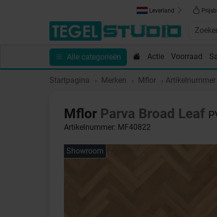
Leverland
Prijsb
Actie
Voorraad
S
Alle categorieën
Toebehoren
Sanitair
Tips en Inspiratie
Show
Startpagina
Merken
Mflor
Artikelnumme
Mflor
Parva Broad Leaf
P
Artikelnummer: MF40822
Showroom