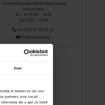
Onze verkoopspecialisten staan graag
voor je klaar:
Di – Vr 09.00 – 18.00
Za 10.00 – 15.00
+31 (0) 478 - 69 11 63
Productaanvraag
Over
 media te bieden en om ons
ze partners voor social
nformatie die u aan ze heeft