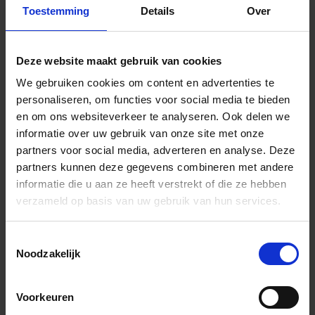
Toestemming
Details
Over
Wil je graag een afspraak?
Onze verkoopspecialisten staan graag voor je klaar:
Di – Vr 09.00 – 18.00
Deze website maakt gebruik van cookies
Za 10.00 – 15.00
We gebruiken cookies om content en advertenties te
+31 (0) 478 - 69 11 63
Productaanvraag
personaliseren, om functies voor social media te bieden
en om ons websiteverkeer te analyseren. Ook delen we
informatie over uw gebruik van onze site met onze
Parquetvinyl Arno Indrukken
partners voor social media, adverteren en analyse. Deze
partners kunnen deze gegevens combineren met andere
informatie die u aan ze heeft verstrekt of die ze hebben
verzameld op basis van uw gebruik van hun services.
Toestemmingsselectie
Noodzakelijk
Voorkeuren