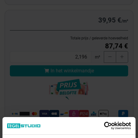
39,95 €
/m²
Totale prijs / geleverde hoeveelheid
87,74 €
m²
In het winkelmandje