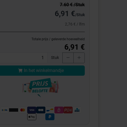
7.60 € /Stuk
6,91 €
/Stuk
2,76 € / lfm
Totale prijs / geleverde hoeveelheid
6,91 €
Stuk
In het winkelmandje