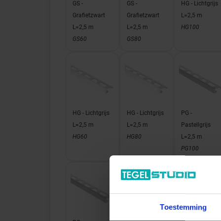
GS -
GS -
HG - Lichtgrijs
Grafietzwart
Grafietzwart
L=2,5 m
L=2,5 m
L=2,5 m
HG100
GS60
GS80
HG - Lichtgrijs
HG - Lichtgrijs
PG -
L=2,5 m
L=2,5 m
Pastellgrijs
HG60
HG80
L=2,5 m
PG100
Toestemming