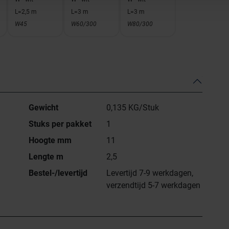
L=2,5 m
L=3 m
L=3 m
W45
W60/300
W80/300
Gewicht
0,135 KG/Stuk
Stuks per pakket
1
Hoogte mm
11
Lengte m
2,5
Bestel-/levertijd
Levertijd 7-9 werkdagen,
verzendtijd 5-7 werkdagen