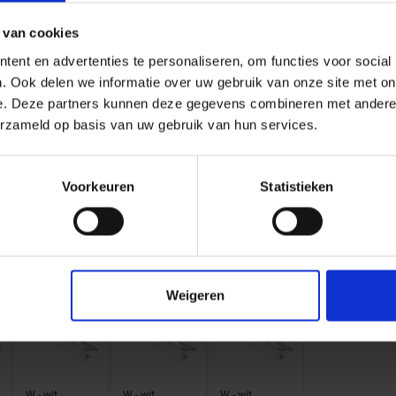
PG -
PG -
PG -
Pastellgrijs
Pastellgrijs
Pastellgrijs
 van cookies
L=3 m
L=3 m
L=3 m
ent en advertenties te personaliseren, om functies voor social
PG125/300
PG60/300
PG80/300
. Ook delen we informatie over uw gebruik van onze site met on
e. Deze partners kunnen deze gegevens combineren met andere i
erzameld op basis van uw gebruik van hun services.
Voorkeuren
Statistieken
SP - Zacht
W - wit
W - wit
Perzik
L=2,5 m
L=2,5 m
L=2,5 m
W60
W80
SP80
Weigeren
W - wit
W - wit
W - wit