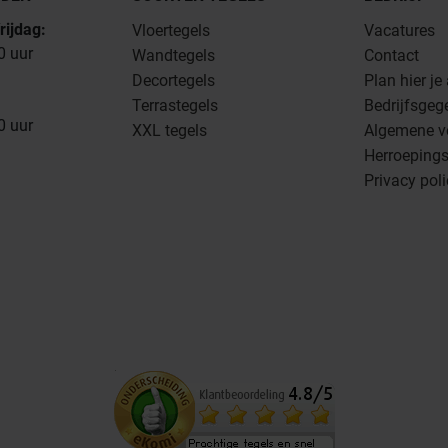
rijdag:
Vloertegels
Vacatures
0 uur
Wandtegels
Contact
Decortegels
Plan hier je
Terrastegels
Bedrijfsgeg
0 uur
XXL tegels
Algemene v
Herroepings
Privacy pol