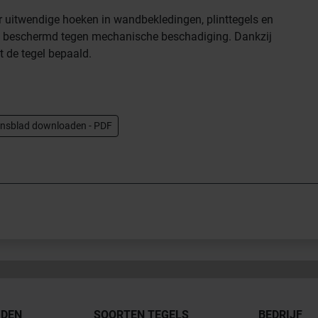
or uitwendige hoeken in wandbekledingen, plinttegels en
n beschermd tegen mechanische beschadiging. Dankzij
t de tegel bepaald.
nsblad downloaden - PDF
JDEN
SOORTEN TEGELS
BEDRIJF