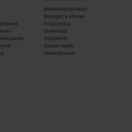
Betaalmogelijkheden
Bezorgen & afhalen
 afspraak
Koopzondag
evens
Onderhoud
oorwaarden
Prijsbelofte
recht
Sample tegels
icy
Verzendkosten