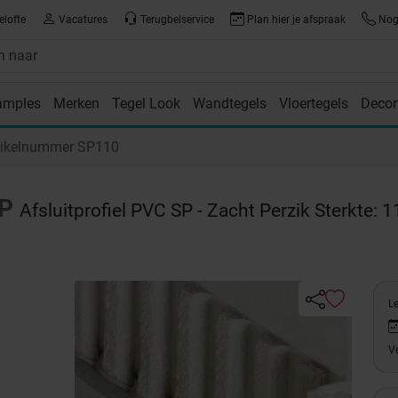
elofte
Vacatures
Terugbelservice
Plan hier je afspraak
Nog 
amples
Merken
Tegel Look
Wandtegels
Vloertegels
Decor
room
tikelnummer SP110
P
Afsluitprofiel PVC SP - Zacht Perzik Sterkte: 1
Le
Ve