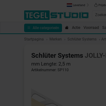
Leverland
Prijsb
Actie
Voorraad
S
Alle categorieën
Toebehoren
Sanitair
Tips en Inspiratie
Show
Startpagina
Merken
Schlüter Systems
Ar
Schlüter Systems
JOLLY-
mm Lengte: 2,5 m
Artikelnummer: SP110