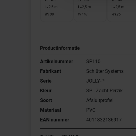
L=2,5 m
L=2,5 m
L=2,5 m
W100
W110
W125
Productinformatie
Artikelnummer
SP110
Fabrikant
Schlüter Systems
Serie
JOLLY-P
Kleur
SP - Zacht Perzik
Soort
Afsluitprofiel
Materiaal
PVC
EAN nummer
4011832136917