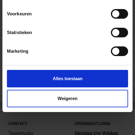
Wil je graag een afspraak?
Voorkeuren
Onze verkoopspecialisten staan graag voor je klaar:
Di – Vr 09.00 – 18.00
Statistieken
Za 10.00 – 15.00
+31 (0) 478 - 69 11 63
Productaanvraag
Marketing
Andere Series van Schlüter Systems
Alles toestaan
Weigeren
CONTACT
OPENINGSTIJDEN
Tegelstudio
Dinsdag t/m Vrijdag: