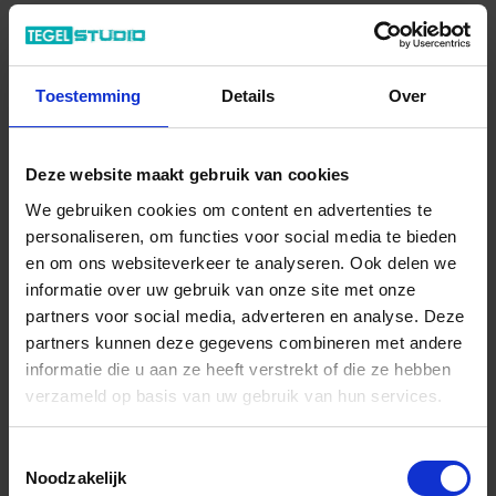
8.57 € /Stuk
7,79 €
/Stuk
Toestemming
Details
Over
2,60 € / lfm
Totale prijs / geleverde hoeveelheid
Deze website maakt gebruik van cookies
7,79 €
We gebruiken cookies om content en advertenties te
Stuk
personaliseren, om functies voor social media te bieden
en om ons websiteverkeer te analyseren. Ook delen we
In het winkelmandje
informatie over uw gebruik van onze site met onze
partners voor social media, adverteren en analyse. Deze
partners kunnen deze gegevens combineren met andere
informatie die u aan ze heeft verstrekt of die ze hebben
verzameld op basis van uw gebruik van hun services.
Toestemmingsselectie
Noodzakelijk