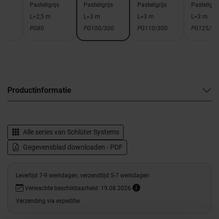
ijs
Pastellgrijs
Pastellgrijs
Pastellgrijs
Pastellgrij
L=2,5 m
L=3 m
L=3 m
L=3 m
PG80
PG100/300
PG110/300
PG125/30
Productinformatie
Alle series van
Schlüter Systems
Gegevensblad downloaden - PDF
Levertijd 7-9 werkdagen, verzendtijd 5-7 werkdagen
Verwachte beschikbaarheid: 19.08.2026
Verzending via expeditie