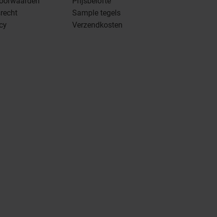
oorwaarden
Prijsbelofte
recht
Sample tegels
icy
Verzendkosten