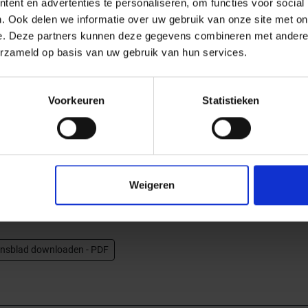
ent en advertenties te personaliseren, om functies voor social
Hoogte mm
9
. Ook delen we informatie over uw gebruik van onze site met on
e. Deze partners kunnen deze gegevens combineren met andere i
Lengte m
2,50
erzameld op basis van uw gebruik van hun services.
Bestel-/levertijd
Levertijd 7-9 werkdagen,
verzendtijd 5-7 werkdagen
Voorkeuren
Statistieken
ast staal voor uitwendige hoeken in wandbetegeling en
are oppervlak van het profiel vormt een rechthoekige
Weigeren
nsblad downloaden - PDF