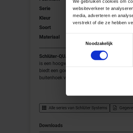
We gebruiken cookies om cont
Serie
QUADEC-E
websiteverkeer te analyseren
media, adverteren en analys
Kleur
E - Roestvast stal
verstrekt of die ze hebben v
Soort
Afsluitprofiel
Toestemmingsselectie
Materiaal
Roestvast staal V2A
Noodzakelijk
Schlüter-QUADEC-E
is een hoogwaardig afsluitprofiel uit roestv
biedt een goede randbescherming. Het zichtb
buitenhoek voor de tegelbekleding.
Alle series van
Schlüter Systems
Gegeve
Downloads