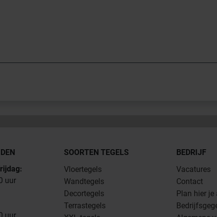
JDEN
SOORTEN TEGELS
BEDRIJF
rijdag:
Vloertegels
Vacatures
0 uur
Wandtegels
Contact
Decortegels
Plan hier je
Terrastegels
Bedrijfsgeg
0 uur