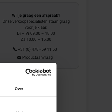
Wil je graag een afspraak?
Onze verkoopspecialisten staan graag
voor je klaar:
Di – Vr 09.00 – 18.00
Za 10.00 – 15.00
+31 (0) 478 - 69 11 63
Productaanvraag
Over