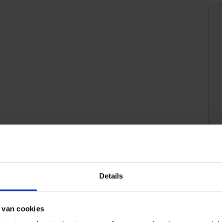
Details
EAN nummer
4011832118357
 van cookies
Gewicht
0,655 KG/Stuk