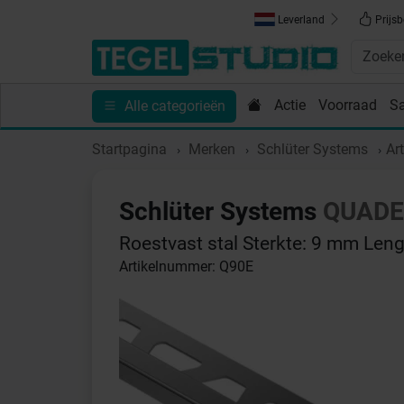
Leverland
Prijsb
Actie
Voorraad
S
Alle categorieën
Toebehoren
Sanitair
Tips en Inspiratie
Show
Startpagina
Merken
Schlüter Systems
Ar
Schlüter Systems
QUADE
Roestvast stal Sterkte: 9 mm Leng
Artikelnummer: Q90E