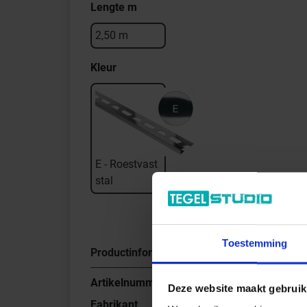
Lengte m
2,50 m
Kleur
E - Roestvast
stal
Toestemming
Productinformatie
Artikelnummer
Q90E
Deze website maakt gebruik
Fabrikant
Schlüter Systems