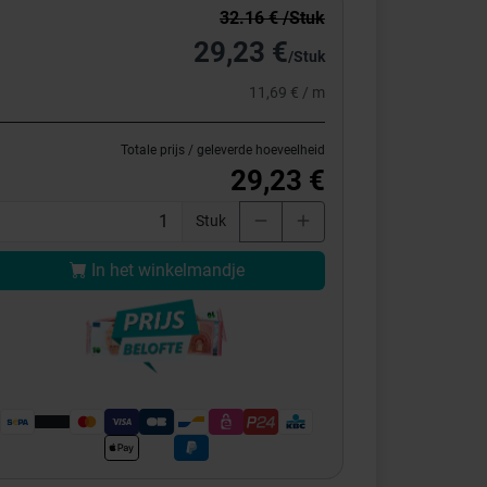
32.16 € /Stuk
29,23 €
/Stuk
11,69 € / m
Totale prijs / geleverde hoeveelheid
29,23 €
Stuk
In het winkelmandje