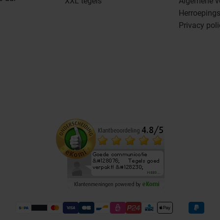
XXL tegels
Algemene v
Herroepings
Privacy pol