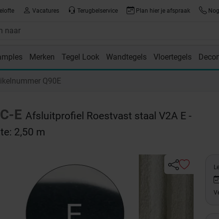
elofte
Vacatures
Terugbelservice
Plan hier je afspraak
Nog 
amples
Merken
Tegel Look
Wandtegels
Vloertegels
Decor
room
tikelnummer Q90E
C-E
Afsluitprofiel Roestvast staal V2A E -
te: 2,50 m
Le
Ve