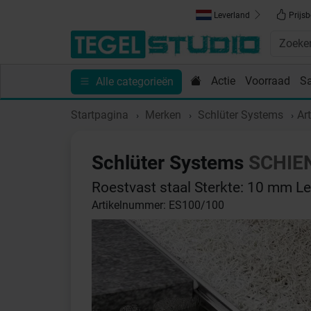
Leverland
Prijsb
Actie
Voorraad
S
Alle categorieën
Toebehoren
Sanitair
Tips en Inspiratie
Show
Startpagina
Merken
Schlüter Systems
Ar
Schlüter Systems
SCHIE
Roestvast staal Sterkte: 10 mm L
Artikelnummer: ES100/100