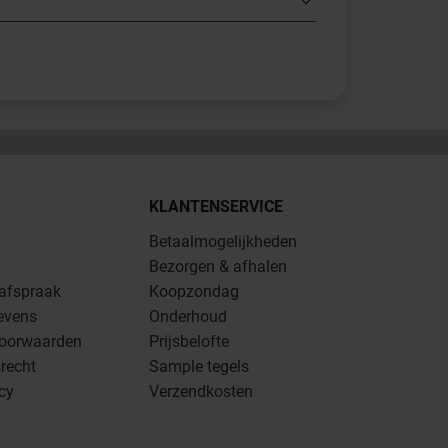
KLANTENSERVICE
Betaalmogelijkheden
Bezorgen & afhalen
 afspraak
Koopzondag
evens
Onderhoud
oorwaarden
Prijsbelofte
recht
Sample tegels
icy
Verzendkosten