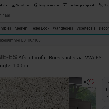
elofte
Vacatures
Terugbelservice
Plan hier je afspraak
Nog 
amples
Merken
Tegel Look
Wandtegels
Vloertegels
Decor
room
tikelnummer ES100/100
NE-ES
Afsluitprofiel Roestvast staal V2A ES -
engte: 1,00 m
Le
Ve