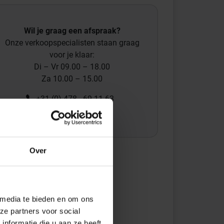
Wil je graag een afspraak?
Onze verkoopspecialisten staan graag
voor je klaar:
Di – Vr 09.00 – 18.00
Za 10.00 – 15.00
+31 (0) 478 - 69 11 63
Productaanvraag
Over
 media te bieden en om ons
ze partners voor social
nformatie die u aan ze heeft