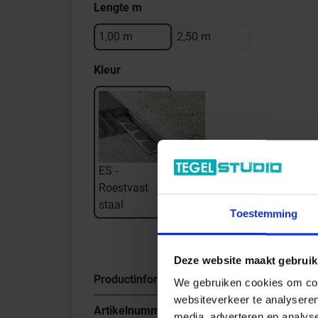
Lengte m
1,00 m
2,50 m
Kleur
ES -
Roestvast
staal
Toestemming
Deze website maakt gebruik
Productinformatie
We gebruiken cookies om cont
websiteverkeer te analyseren
Artikelnummer
ES100/100
media, adverteren en analys