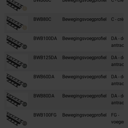
BWB60C
Bewegingsvoegprofiel
C - crèm
BWB80C
Bewegingsvoegprofiel
C - crèm
BWB100DA
Bewegingsvoegprofiel
DA - don
antracie
BWB125DA
Bewegingsvoegprofiel
DA - don
antracie
BWB60DA
Bewegingsvoegprofiel
DA - don
antracie
BWB80DA
Bewegingsvoegprofiel
DA - don
antracie
BWB100FG
Bewegingsvoegprofiel
FG -
voegengr