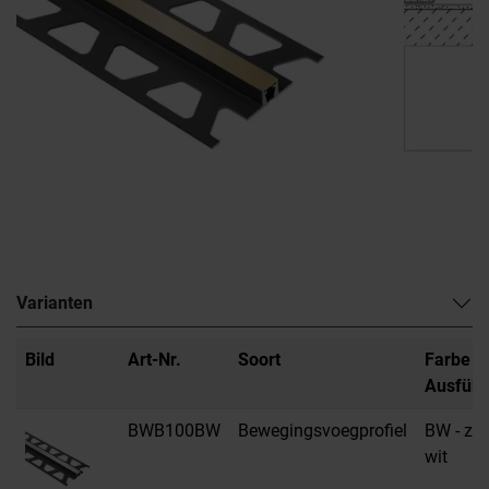
Varianten
Bild
Art-Nr.
Soort
Farbe /
Ausfüh
BWB100BW
Bewegingsvoegprofiel
BW - zui
wit