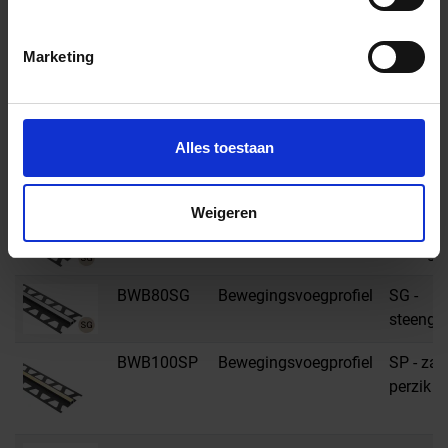
BWB80PG
Bewegingsvoegprofiel
PG -
pastelgr
Marketing
BWB100SG
Bewegingsvoegprofiel
SG -
steengri
Alles toestaan
BWB125SG
Bewegingsvoegprofiel
SG -
steengri
Weigeren
BWB60SG
Bewegingsvoegprofiel
SG -
steengri
BWB80SG
Bewegingsvoegprofiel
SG -
steengri
BWB100SP
Bewegingsvoegprofiel
SP - zac
perzik