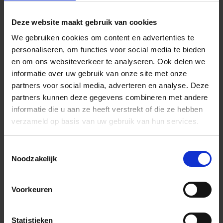
lichtbei
Deze website maakt gebruik van cookies
We gebruiken cookies om content en advertenties te
BWB80HB
Bewegingsvoegprofiel
HB -
personaliseren, om functies voor social media te bieden
lichtbei
en om ons websiteverkeer te analyseren. Ook delen we
informatie over uw gebruik van onze site met onze
partners voor social media, adverteren en analyse. Deze
BWB100PG
Bewegingsvoegprofiel
PG -
partners kunnen deze gegevens combineren met andere
pastelgr
informatie die u aan ze heeft verstrekt of die ze hebben
verzameld op basis van uw gebruik van hun services.
BWB125PG
Bewegingsvoegprofiel
PG -
pastelgr
Toestemmingsselectie
Noodzakelijk
BWB60PG
Bewegingsvoegprofiel
PG -
Voorkeuren
pastelgr
Statistieken