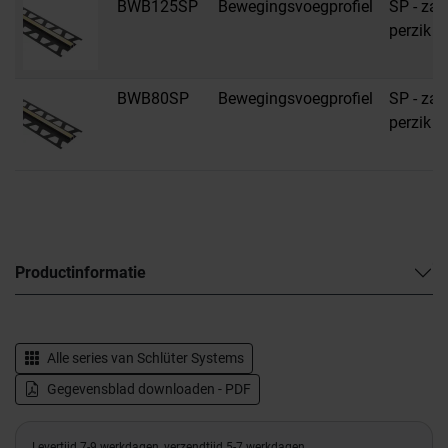
BWB125SP
Bewegingsvoegprofiel
SP - zac
perzik
BWB80SP
Bewegingsvoegprofiel
SP - zac
perzik
Productinformatie
Alle series van
Schlüter Systems
Gegevensblad downloaden - PDF
Levertijd 7-9 werkdagen, verzendtijd 5-7 werkdagen