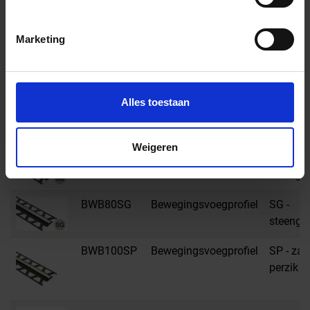
BWB80PG
Bewegingsvoegprofiel
PG -
pastelgr
Marketing
BWB100SG
Bewegingsvoegprofiel
SG -
steengri
Alles toestaan
BWB125SG
Bewegingsvoegprofiel
SG -
steengri
Weigeren
BWB60SG
Bewegingsvoegprofiel
SG -
steengri
BWB80SG
Bewegingsvoegprofiel
SG -
steengri
BWB100SP
Bewegingsvoegprofiel
SP - zac
perzik