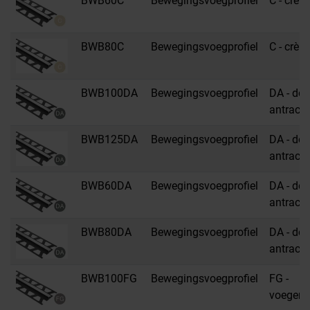
BWB60C
Bewegingsvoegprofiel
C - crèm
BWB80C
Bewegingsvoegprofiel
C - crèm
BWB100DA
Bewegingsvoegprofiel
DA - don
antracie
BWB125DA
Bewegingsvoegprofiel
DA - don
antracie
BWB60DA
Bewegingsvoegprofiel
DA - don
antracie
BWB80DA
Bewegingsvoegprofiel
DA - don
antracie
BWB100FG
Bewegingsvoegprofiel
FG -
voegengr