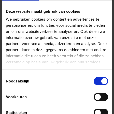
lichtbei
Deze website maakt gebruik van cookies
BWB80HB
Bewegingsvoegprofiel
HB -
We gebruiken cookies om content en advertenties te
lichtbei
personaliseren, om functies voor social media te bieden
en om ons websiteverkeer te analyseren. Ook delen we
informatie over uw gebruik van onze site met onze
BWB100PG
Bewegingsvoegprofiel
PG -
partners voor social media, adverteren en analyse. Deze
pastelgr
partners kunnen deze gegevens combineren met andere
informatie die u aan ze heeft verstrekt of die ze hebben
verzameld op basis van uw gebruik van hun services.
BWB125PG
Bewegingsvoegprofiel
PG -
pastelgr
Toestemmingsselectie
Noodzakelijk
BWB60PG
Bewegingsvoegprofiel
PG -
Voorkeuren
pastelgr
Statistieken