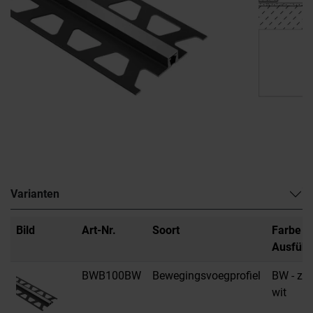
Varianten
Bild
Art-Nr.
Soort
Farbe /
Ausfüh
BWB100BW
Bewegingsvoegprofiel
BW - zui
wit