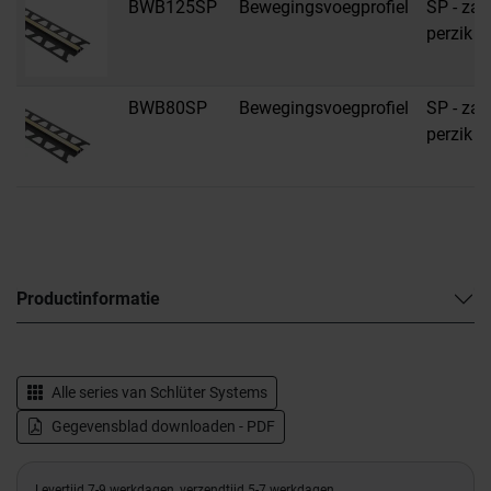
BWB125SP
Bewegingsvoegprofiel
SP - zac
perzik
BWB80SP
Bewegingsvoegprofiel
SP - zac
perzik
Productinformatie
Alle series van
Schlüter Systems
Gegevensblad downloaden - PDF
Levertijd 7-9 werkdagen, verzendtijd 5-7 werkdagen