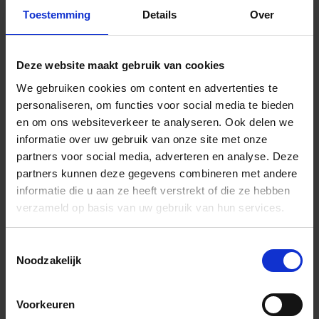
EKU11/O10PG
Randvoegprofiel
PG -
Toestemming
Details
Over
pastelgrijs
EKU11/O7PG
Randvoegprofiel
PG -
Deze website maakt gebruik van cookies
pastelgrijs
We gebruiken cookies om content en advertenties te
personaliseren, om functies voor social media te bieden
EKU8/O10PG
Randvoegprofiel
PG -
en om ons websiteverkeer te analyseren. Ook delen we
pastelgrijs
informatie over uw gebruik van onze site met onze
EKU8/O7PG
Randvoegprofiel
PG -
partners voor social media, adverteren en analyse. Deze
pastelgrijs
partners kunnen deze gegevens combineren met andere
informatie die u aan ze heeft verstrekt of die ze hebben
verzameld op basis van uw gebruik van hun services.
Toestemmingsselectie
Noodzakelijk
Productinformatie
Voorkeuren