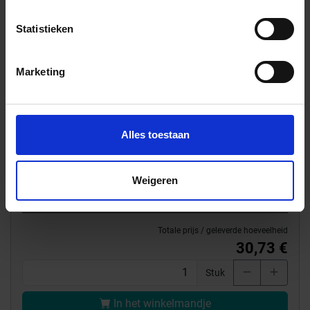
Alle series van
Schlüter Systems
Gegevensblad downloaden - PDF
Statistieken
Levertijd 7-9 werkdagen, verzendtijd 5-7 werkdagen
Marketing
Verwachte beschikbaarheid: 19.08.2026
Verzending via expeditie
Alles toestaan
33.81 € /Stuk
30,73 €
/Stuk
Weigeren
12,29 € / m
Totale prijs / geleverde hoeveelheid
30,73 €
Stuk
In het winkelmandje