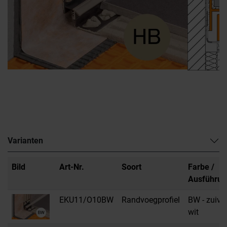
Varianten
Bild
Art-Nr.
Soort
Farbe /
Ausführun
EKU11/O10BW
Randvoegprofiel
BW - zuive
wit