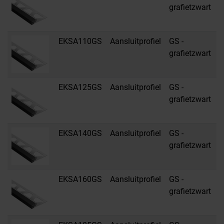
grafietzwart
s
EKSA110GS
Aansluitprofiel
GS -
R
grafietzwart
s
EKSA125GS
Aansluitprofiel
GS -
R
grafietzwart
s
EKSA140GS
Aansluitprofiel
GS -
R
grafietzwart
s
EKSA160GS
Aansluitprofiel
GS -
R
grafietzwart
s