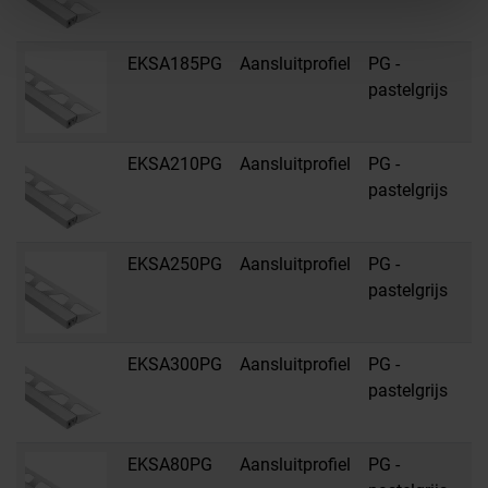
EKSA185PG
Aansluitprofiel
PG -
R
pastelgrijs
s
EKSA210PG
Aansluitprofiel
PG -
R
pastelgrijs
s
EKSA250PG
Aansluitprofiel
PG -
R
pastelgrijs
s
EKSA300PG
Aansluitprofiel
PG -
R
pastelgrijs
s
EKSA80PG
Aansluitprofiel
PG -
R