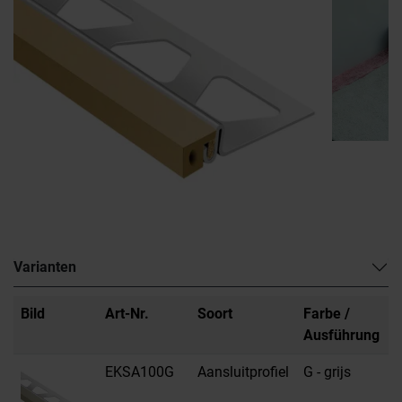
Varianten
Bild
Art-Nr.
Soort
Farbe /
M
Ausführung
EKSA100G
Aansluitprofiel
G - grijs
R
s