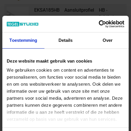
EKSA185HB
Aansluitprofiel
HB -
R
lichtbeige
s
EKSA210HB
Aansluitprofiel
HB -
R
Toestemming
Details
Over
lichtbeige
s
Deze website maakt gebruik van cookies
EKSA250HB
Aansluitprofiel
HB -
R
We gebruiken cookies om content en advertenties te
lichtbeige
s
personaliseren, om functies voor social media te bieden
en om ons websiteverkeer te analyseren. Ook delen we
EKSA300HB
Aansluitprofiel
HB -
R
informatie over uw gebruik van onze site met onze
lichtbeige
s
partners voor social media, adverteren en analyse. Deze
partners kunnen deze gegevens combineren met andere
informatie die u aan ze heeft verstrekt of die ze hebben
EKSA80HB
Aansluitprofiel
HB -
R
verzameld op basis van uw gebruik van hun services.
lichtbeige
s