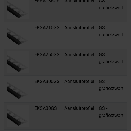
EKSA185GS
Aansluitprofiel
GS -
R
grafietzwart
s
EKSA210GS
Aansluitprofiel
GS -
R
grafietzwart
s
EKSA250GS
Aansluitprofiel
GS -
R
grafietzwart
s
EKSA300GS
Aansluitprofiel
GS -
R
grafietzwart
s
EKSA80GS
Aansluitprofiel
GS -
R
grafietzwart
s