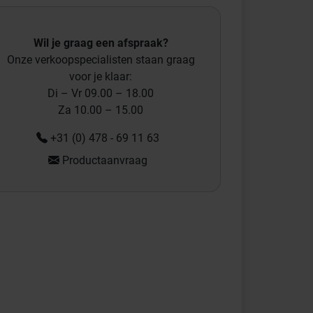
Wil je graag een afspraak?
11 mm
L=2,5 m
Onze verkoopspecialisten staan graag
voor je klaar:
Di – Vr 09.00 – 18.00
2,5 mm
L=2,5 m
Za 10.00 – 15.00
+31 (0) 478 - 69 11 63
14 mm
L=2,5 m
Productaanvraag
16 mm
L=2,5 m
8,5 mm
L=2,5 m
21 mm
L=2,5 m