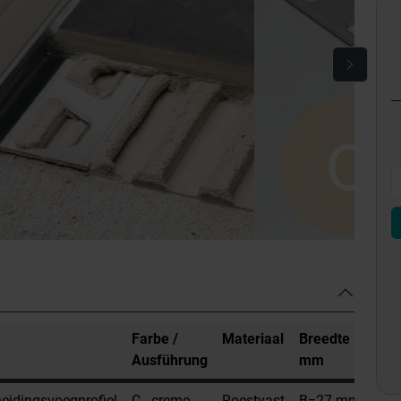
Farbe /
Materiaal
Breedte
Hoo
Ausführung
mm
mm
idingsvoegprofiel
C - creme
Roestvast
B=27 mm
H=