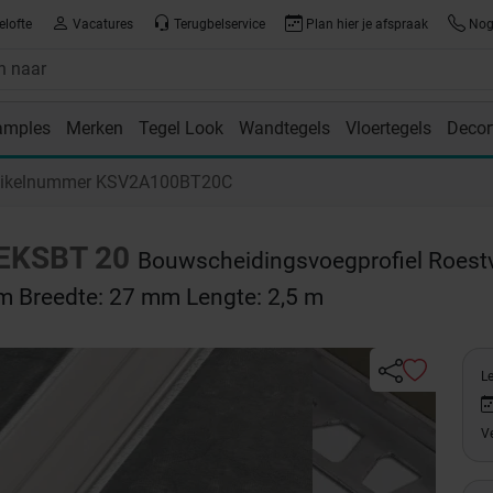
elofte
Vacatures
Terugbelservice
Plan hier je afspraak
Nog 
amples
Merken
Tegel Look
Wandtegels
Vloertegels
Decor
room
tikelnummer KSV2A100BT20C
EKSBT 20
Bouwscheidingsvoegprofiel Roest
mm Breedte: 27 mm Lengte: 2,5 m
Le
Ve