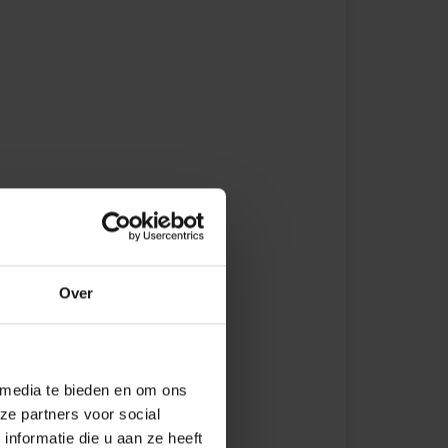
8,5 mm
L=2,5 m
21 mm
L=2,5 m
25 mm
L=2,5 m
8 mm
L=2,5 m
Over
10 mm
L=2,5 m
11 mm
L=2,5 m
 media te bieden en om ons
ze partners voor social
nformatie die u aan ze heeft
2,5 mm
L=2,5 m