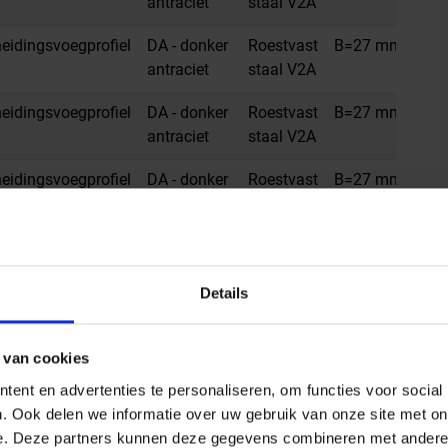
antraciet
staal V2A
idingsvoegprofiel
DA - donker
Roestvast
B=27 mm
H=1
antraciet
staal V2A
idingsvoegprofiel
DA - donker
Roestvast
B=27 mm
H=
antraciet
staal V2A
idingsvoegprofiel
DA - donker
Roestvast
B=27 mm
H=
antraciet
staal V2A
idingsvoegprofiel
DA - donker
Roestvast
B=27 mm
H=
antraciet
staal V2A
Details
idingsvoegprofiel
FG -
Roestvast
B=27 mm
H=
voegengrijs
staal V2A
 van cookies
idingsvoegprofiel
FG -
Roestvast
B=27 mm
H=
ent en advertenties te personaliseren, om functies voor social
voegengrijs
staal V2A
. Ook delen we informatie over uw gebruik van onze site met on
e. Deze partners kunnen deze gegevens combineren met andere i
idingsvoegprofiel
FG -
Roestvast
B=27 mm
H=1