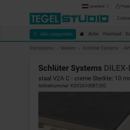
Leverland
Prijsb
Actie
Voorraad
S
Alle categorieën
Toebehoren
Sanitair
Tips en Inspiratie
Show
Startpagina
Merken
Schlüter Systems
Ar
Schlüter Systems
DILEX-
staal V2A C - creme Sterkte: 10 
Artikelnummer: KSV2A100BT20C