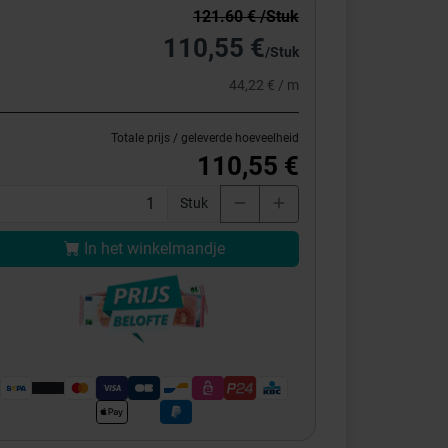
121.60 € /Stuk
110,55 €
/Stuk
44,22 € / m
Totale prijs / geleverde hoeveelheid
110,55 €
Stuk
In het winkelmandje
gte
Lengte
m
10 mm
L=2,5 m