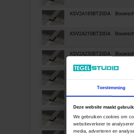
KSV2A185BT20DA
Bouwsche
KSV2A210BT20DA
Bouwsche
KSV2A250BT20DA
Bouwsche
KSV2A80BT20DA
Bouwsche
Toestemming
KSV2A100BT20FG
Bouwsche
Deze website maakt gebruik
KSV2A110BT20FG
Bouwsche
We gebruiken cookies om cont
websiteverkeer te analyseren
media, adverteren en analys
KSV2A125BT20FG
Bouwsche