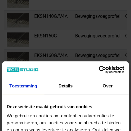
EKSN140G/V4A
Bewegingsvoegprofiel
G -
EKSN160G
Bewegingsvoegprofiel
G -
EKSN160G/V4A
Bewegingsvoegprofiel
G -
EKSN185G
Bewegingsvoegprofiel
G -
Toestemming
Details
Over
EKSN210G
Bewegingsvoegprofiel
G -
Deze website maakt gebruik van cookies
EKSN250G
Bewegingsvoegprofiel
G -
We gebruiken cookies om content en advertenties te
personaliseren, om functies voor social media te bieden
en om ons websiteverkeer te analyseren. Ook delen we