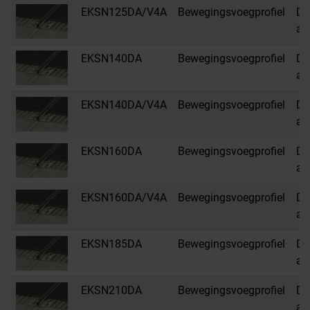
EKSN125DA/V4A
Bewegingsvoegprofiel
DA
an
EKSN140DA
Bewegingsvoegprofiel
DA
an
EKSN140DA/V4A
Bewegingsvoegprofiel
DA
an
EKSN160DA
Bewegingsvoegprofiel
DA
an
EKSN160DA/V4A
Bewegingsvoegprofiel
DA
an
EKSN185DA
Bewegingsvoegprofiel
DA
an
EKSN210DA
Bewegingsvoegprofiel
DA
an