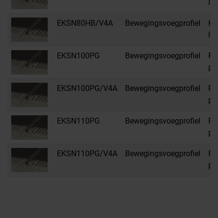
li
EKSN80HB/V4A
Bewegingsvoegprofiel
HB
li
EKSN100PG
Bewegingsvoegprofiel
PG
pas
EKSN100PG/V4A
Bewegingsvoegprofiel
PG
pas
EKSN110PG
Bewegingsvoegprofiel
PG
pas
EKSN110PG/V4A
Bewegingsvoegprofiel
PG
pas