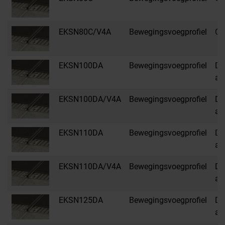
EKSN80C/V4A
Bewegingsvoegprofiel
C 
EKSN100DA
Bewegingsvoegprofiel
DA
an
EKSN100DA/V4A
Bewegingsvoegprofiel
DA
an
EKSN110DA
Bewegingsvoegprofiel
DA
an
EKSN110DA/V4A
Bewegingsvoegprofiel
DA
an
EKSN125DA
Bewegingsvoegprofiel
DA
an