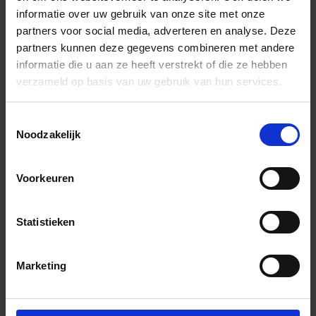
EKSN300G
Bewegingsvoegprofiel
G -
informatie over uw gebruik van onze site met onze
partners voor social media, adverteren en analyse. Deze
partners kunnen deze gegevens combineren met andere
EKSN80G
Bewegingsvoegprofiel
G -
informatie die u aan ze heeft verstrekt of die ze hebben
verzameld op basis van uw gebruik van hun services.
EKSN80G/V4A
Bewegingsvoegprofiel
G -
Toestemmingsselectie
Noodzakelijk
EKSN100GS
Bewegingsvoegprofiel
GS
gr
Voorkeuren
EKSN100GS/V4A
Bewegingsvoegprofiel
GS
gr
Statistieken
EKSN110GS
Bewegingsvoegprofiel
GS
gr
Marketing
EKSN110GS/V4A
Bewegingsvoegprofiel
GS
gr