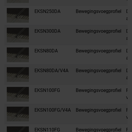
EKSN250DA
Bewegingsvoegprofiel
DA
an
EKSN300DA
Bewegingsvoegprofiel
DA
an
EKSN80DA
Bewegingsvoegprofiel
DA
an
EKSN80DA/V4A
Bewegingsvoegprofiel
DA
an
EKSN100FG
Bewegingsvoegprofiel
FG
vo
EKSN100FG/V4A
Bewegingsvoegprofiel
FG
vo
EKSN110FG
Bewegingsvoegprofiel
FG