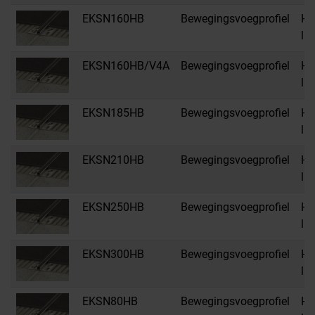
EKSN160HB
Bewegingsvoegprofiel
HB
li
EKSN160HB/V4A
Bewegingsvoegprofiel
HB
li
EKSN185HB
Bewegingsvoegprofiel
HB
li
EKSN210HB
Bewegingsvoegprofiel
HB
li
EKSN250HB
Bewegingsvoegprofiel
HB
li
EKSN300HB
Bewegingsvoegprofiel
HB
li
EKSN80HB
Bewegingsvoegprofiel
HB