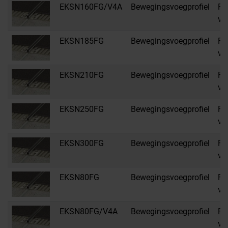
EKSN160FG/V4A
Bewegingsvoegprofiel
FG
vo
EKSN185FG
Bewegingsvoegprofiel
FG
vo
EKSN210FG
Bewegingsvoegprofiel
FG
vo
EKSN250FG
Bewegingsvoegprofiel
FG
vo
EKSN300FG
Bewegingsvoegprofiel
FG
vo
EKSN80FG
Bewegingsvoegprofiel
FG
vo
EKSN80FG/V4A
Bewegingsvoegprofiel
FG
vo