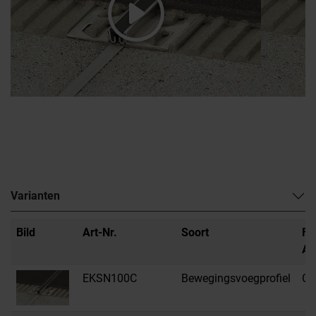
Varianten
Bild
Art-Nr.
Soort
Fa
Au
EKSN100C
Bewegingsvoegprofiel
C 