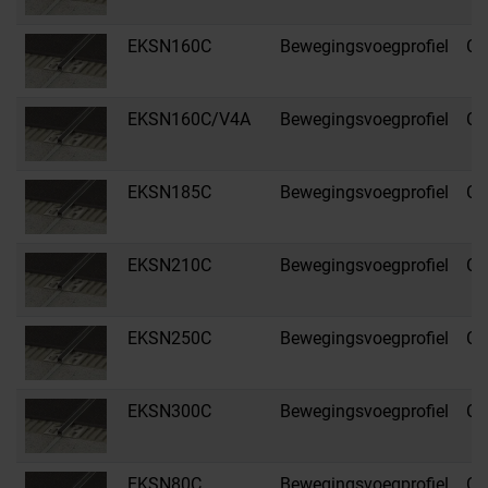
EKSN160C
Bewegingsvoegprofiel
C 
EKSN160C/V4A
Bewegingsvoegprofiel
C 
EKSN185C
Bewegingsvoegprofiel
C 
EKSN210C
Bewegingsvoegprofiel
C 
EKSN250C
Bewegingsvoegprofiel
C 
EKSN300C
Bewegingsvoegprofiel
C 
EKSN80C
Bewegingsvoegprofiel
C 