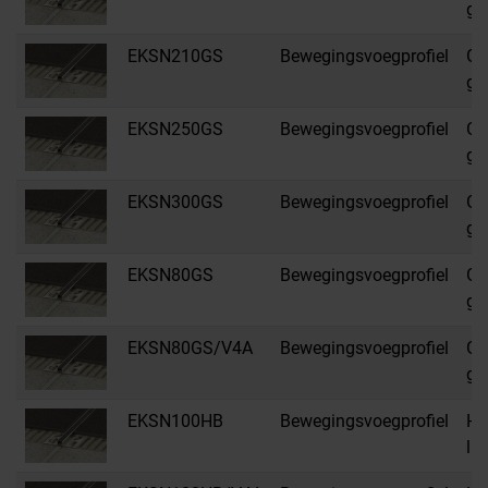
gr
EKSN210GS
Bewegingsvoegprofiel
GS
gr
EKSN250GS
Bewegingsvoegprofiel
GS
gr
EKSN300GS
Bewegingsvoegprofiel
GS
gr
EKSN80GS
Bewegingsvoegprofiel
GS
gr
EKSN80GS/V4A
Bewegingsvoegprofiel
GS
gr
EKSN100HB
Bewegingsvoegprofiel
HB
li