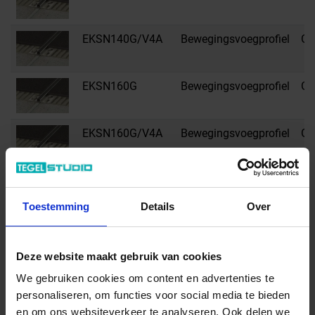
EKSN140G/V4A
Bewegingsvoegprofiel
G -
EKSN160G
Bewegingsvoegprofiel
G -
EKSN160G/V4A
Bewegingsvoegprofiel
G -
EKSN185G
Bewegingsvoegprofiel
G -
Toestemming
Details
Over
EKSN210G
Bewegingsvoegprofiel
G -
Deze website maakt gebruik van cookies
EKSN250G
Bewegingsvoegprofiel
G -
We gebruiken cookies om content en advertenties te
personaliseren, om functies voor social media te bieden
en om ons websiteverkeer te analyseren. Ook delen we