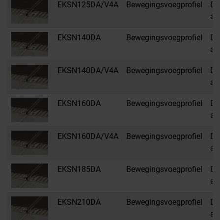
EKSN125DA/V4A
Bewegingsvoegprofiel
DA
an
EKSN140DA
Bewegingsvoegprofiel
DA
an
EKSN140DA/V4A
Bewegingsvoegprofiel
DA
an
EKSN160DA
Bewegingsvoegprofiel
DA
an
EKSN160DA/V4A
Bewegingsvoegprofiel
DA
an
EKSN185DA
Bewegingsvoegprofiel
DA
an
EKSN210DA
Bewegingsvoegprofiel
DA
an