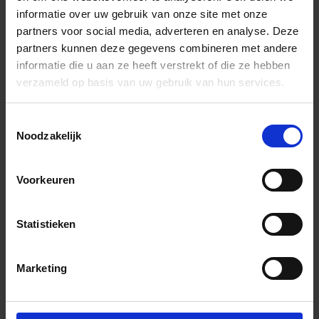
EKSN300G
Bewegingsvoegprofiel
G -
informatie over uw gebruik van onze site met onze
partners voor social media, adverteren en analyse. Deze
partners kunnen deze gegevens combineren met andere
EKSN80G
Bewegingsvoegprofiel
G -
informatie die u aan ze heeft verstrekt of die ze hebben
verzameld op basis van uw gebruik van hun services.
EKSN80G/V4A
Bewegingsvoegprofiel
G -
Toestemmingsselectie
Noodzakelijk
EKSN100GS
Bewegingsvoegprofiel
GS
gr
Voorkeuren
EKSN100GS/V4A
Bewegingsvoegprofiel
GS
gr
Statistieken
EKSN110GS
Bewegingsvoegprofiel
GS
gr
Marketing
EKSN110GS/V4A
Bewegingsvoegprofiel
GS
gr