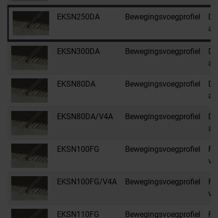
EKSN250DA
Bewegingsvoegprofiel
DA
an
EKSN300DA
Bewegingsvoegprofiel
DA
an
EKSN80DA
Bewegingsvoegprofiel
DA
an
EKSN80DA/V4A
Bewegingsvoegprofiel
DA
an
EKSN100FG
Bewegingsvoegprofiel
FG
vo
EKSN100FG/V4A
Bewegingsvoegprofiel
FG
vo
EKSN110FG
Bewegingsvoegprofiel
FG