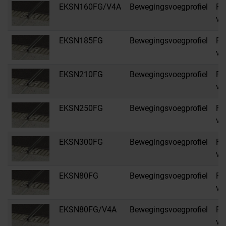
EKSN160FG/V4A
Bewegingsvoegprofiel
FG
vo
EKSN185FG
Bewegingsvoegprofiel
FG
vo
EKSN210FG
Bewegingsvoegprofiel
FG
vo
EKSN250FG
Bewegingsvoegprofiel
FG
vo
EKSN300FG
Bewegingsvoegprofiel
FG
vo
EKSN80FG
Bewegingsvoegprofiel
FG
vo
EKSN80FG/V4A
Bewegingsvoegprofiel
FG
vo