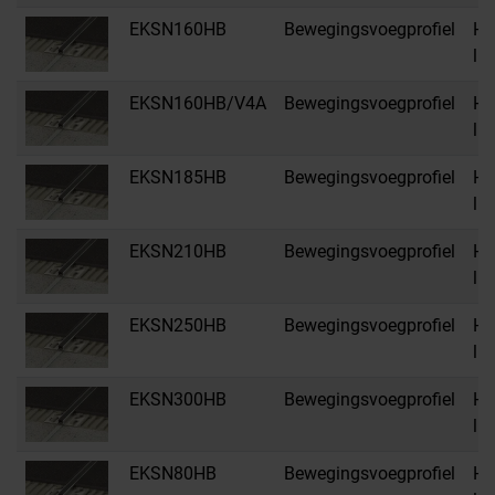
EKSN160HB
Bewegingsvoegprofiel
HB
li
EKSN160HB/V4A
Bewegingsvoegprofiel
HB
li
EKSN185HB
Bewegingsvoegprofiel
HB
li
EKSN210HB
Bewegingsvoegprofiel
HB
li
EKSN250HB
Bewegingsvoegprofiel
HB
li
EKSN300HB
Bewegingsvoegprofiel
HB
li
EKSN80HB
Bewegingsvoegprofiel
HB