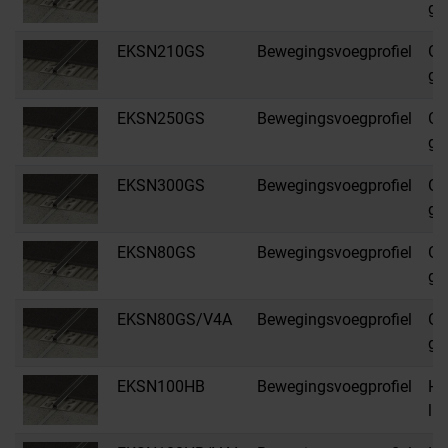
gr
EKSN210GS
Bewegingsvoegprofiel
GS
gr
EKSN250GS
Bewegingsvoegprofiel
GS
gr
EKSN300GS
Bewegingsvoegprofiel
GS
gr
EKSN80GS
Bewegingsvoegprofiel
GS
gr
EKSN80GS/V4A
Bewegingsvoegprofiel
GS
gr
EKSN100HB
Bewegingsvoegprofiel
HB
li