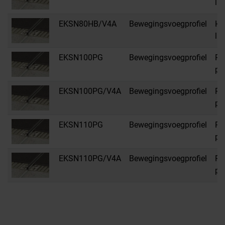
li
EKSN80HB/V4A
Bewegingsvoegprofiel
HB
li
EKSN100PG
Bewegingsvoegprofiel
PG
pas
EKSN100PG/V4A
Bewegingsvoegprofiel
PG
pas
EKSN110PG
Bewegingsvoegprofiel
PG
pas
EKSN110PG/V4A
Bewegingsvoegprofiel
PG
pas