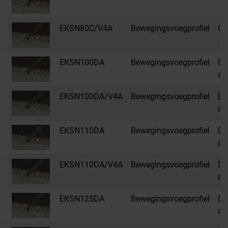
EKSN80C/V4A
Bewegingsvoegprofiel
C 
EKSN100DA
Bewegingsvoegprofiel
DA
an
EKSN100DA/V4A
Bewegingsvoegprofiel
DA
an
EKSN110DA
Bewegingsvoegprofiel
DA
an
EKSN110DA/V4A
Bewegingsvoegprofiel
DA
an
EKSN125DA
Bewegingsvoegprofiel
DA
an