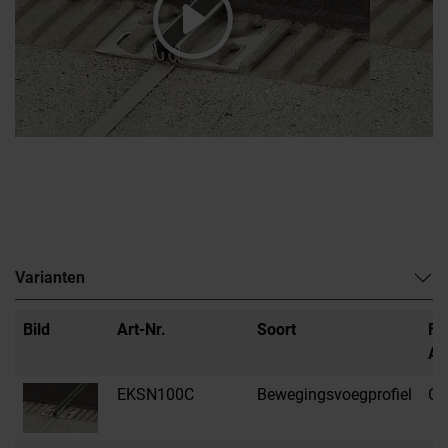
Varianten
Bild
Art-Nr.
Soort
Fa
Au
EKSN100C
Bewegingsvoegprofiel
C 