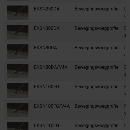
EKSN250DA
Bewegingsvoegprofiel
DA
an
EKSN300DA
Bewegingsvoegprofiel
DA
an
EKSN80DA
Bewegingsvoegprofiel
DA
an
EKSN80DA/V4A
Bewegingsvoegprofiel
DA
an
EKSN100FG
Bewegingsvoegprofiel
FG
vo
EKSN100FG/V4A
Bewegingsvoegprofiel
FG
vo
EKSN110FG
Bewegingsvoegprofiel
FG