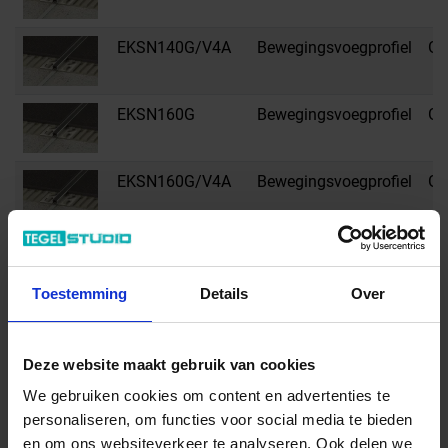
EKSN140G/V4A
Bewegingsvoegprofiel
G -
EKSN160G
Bewegingsvoegprofiel
G -
EKSN160G/V4A
Bewegingsvoegprofiel
G -
EKSN185G
Bewegingsvoegprofiel
G -
Toestemming
Details
Over
EKSN210G
Bewegingsvoegprofiel
G -
Deze website maakt gebruik van cookies
EKSN250G
Bewegingsvoegprofiel
G -
We gebruiken cookies om content en advertenties te
personaliseren, om functies voor social media te bieden
en om ons websiteverkeer te analyseren. Ook delen we