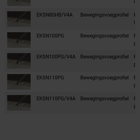
li
EKSN80HB/V4A
Bewegingsvoegprofiel
HB
li
EKSN100PG
Bewegingsvoegprofiel
PG
pas
EKSN100PG/V4A
Bewegingsvoegprofiel
PG
pas
EKSN110PG
Bewegingsvoegprofiel
PG
pas
EKSN110PG/V4A
Bewegingsvoegprofiel
PG
pas