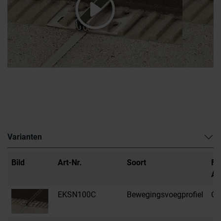
Varianten
Bild
Art-Nr.
Soort
Fa
Au
EKSN100C
Bewegingsvoegprofiel
C 