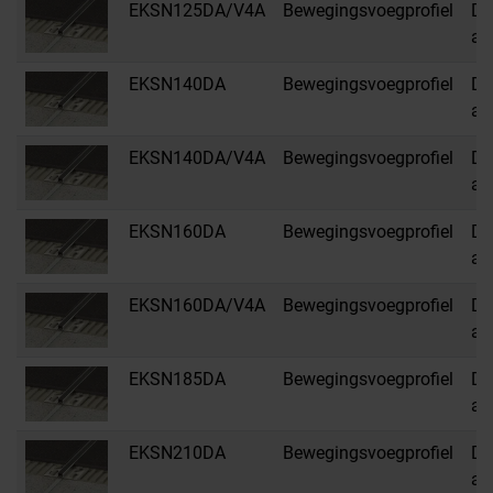
EKSN125DA/V4A
Bewegingsvoegprofiel
DA
an
EKSN140DA
Bewegingsvoegprofiel
DA
an
EKSN140DA/V4A
Bewegingsvoegprofiel
DA
an
EKSN160DA
Bewegingsvoegprofiel
DA
an
EKSN160DA/V4A
Bewegingsvoegprofiel
DA
an
EKSN185DA
Bewegingsvoegprofiel
DA
an
EKSN210DA
Bewegingsvoegprofiel
DA
an