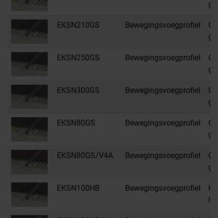
gr
EKSN210GS
Bewegingsvoegprofiel
GS
gr
EKSN250GS
Bewegingsvoegprofiel
GS
gr
EKSN300GS
Bewegingsvoegprofiel
GS
gr
EKSN80GS
Bewegingsvoegprofiel
GS
gr
EKSN80GS/V4A
Bewegingsvoegprofiel
GS
gr
EKSN100HB
Bewegingsvoegprofiel
HB
li