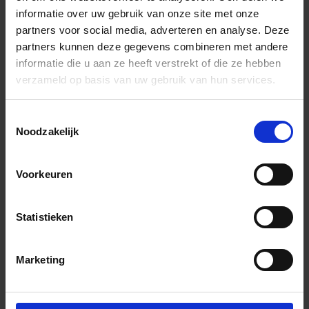
EKSN300G
Bewegingsvoegprofiel
G -
informatie over uw gebruik van onze site met onze
partners voor social media, adverteren en analyse. Deze
partners kunnen deze gegevens combineren met andere
EKSN80G
Bewegingsvoegprofiel
G -
informatie die u aan ze heeft verstrekt of die ze hebben
verzameld op basis van uw gebruik van hun services.
EKSN80G/V4A
Bewegingsvoegprofiel
G -
Toestemmingsselectie
Noodzakelijk
EKSN100GS
Bewegingsvoegprofiel
GS
gr
Voorkeuren
EKSN100GS/V4A
Bewegingsvoegprofiel
GS
gr
Statistieken
EKSN110GS
Bewegingsvoegprofiel
GS
gr
Marketing
EKSN110GS/V4A
Bewegingsvoegprofiel
GS
gr