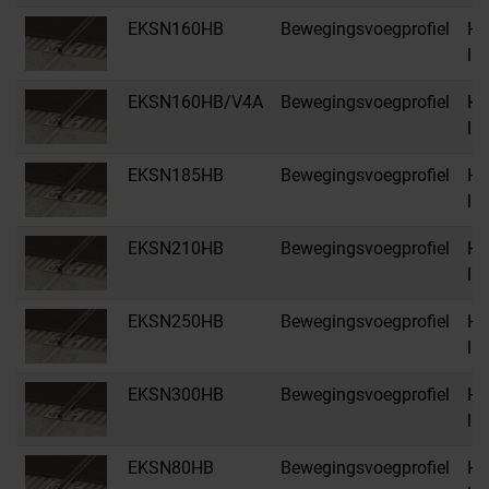
EKSN160HB
Bewegingsvoegprofiel
HB
li
EKSN160HB/V4A
Bewegingsvoegprofiel
HB
li
EKSN185HB
Bewegingsvoegprofiel
HB
li
EKSN210HB
Bewegingsvoegprofiel
HB
li
EKSN250HB
Bewegingsvoegprofiel
HB
li
EKSN300HB
Bewegingsvoegprofiel
HB
li
EKSN80HB
Bewegingsvoegprofiel
HB