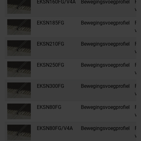
EKSN160FG/V4A
Bewegingsvoegprofiel
FG
vo
EKSN185FG
Bewegingsvoegprofiel
FG
vo
EKSN210FG
Bewegingsvoegprofiel
FG
vo
EKSN250FG
Bewegingsvoegprofiel
FG
vo
EKSN300FG
Bewegingsvoegprofiel
FG
vo
EKSN80FG
Bewegingsvoegprofiel
FG
vo
EKSN80FG/V4A
Bewegingsvoegprofiel
FG
vo