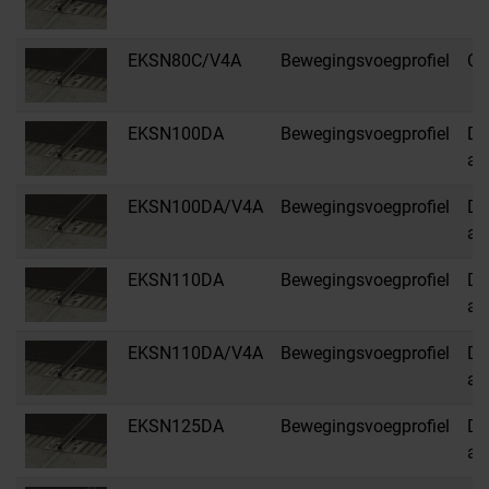
EKSN80C/V4A
Bewegingsvoegprofiel
C 
EKSN100DA
Bewegingsvoegprofiel
DA
an
EKSN100DA/V4A
Bewegingsvoegprofiel
DA
an
EKSN110DA
Bewegingsvoegprofiel
DA
an
EKSN110DA/V4A
Bewegingsvoegprofiel
DA
an
EKSN125DA
Bewegingsvoegprofiel
DA
an