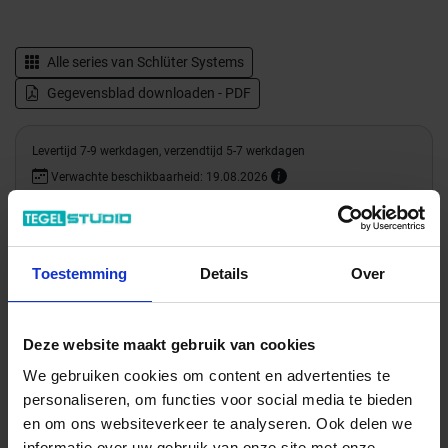
Alle series van
Schlüter Systems
Gegevensblad downloaden - PDF
Levertijd 7-9 werkdagen, verzendtijd 5-7 werkdagen
Verwachte beschikbaarheid: 19.08.2026
Verzending via expeditie
15.04 € /Stuk
Toestemming
Details
Over
13,67 €
/Stuk
5,47 € / m
Deze website maakt gebruik van cookies
We gebruiken cookies om content en advertenties te
Totale prijs / geleverde hoeveelheid
personaliseren, om functies voor social media te bieden
13,67 €
en om ons websiteverkeer te analyseren. Ook delen we
informatie over uw gebruik van onze site met onze