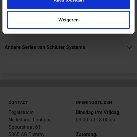
Downloads
Weigeren
Productdatablad 4.1
Andere Series van Schlüter Systems
CONTACT
OPENINGSTIJDEN
Tegelstudio
Dinsdag t/m Vrijdag:
Nederland, Limburg
09:00 tot 18:00 uur
Spoorstraat 61
5865 AG Tienray
Zaterdag: