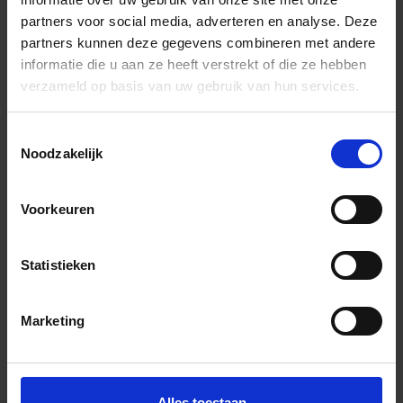
Stuk
partners voor social media, adverteren en analyse. Deze
In het winkelmandje
partners kunnen deze gegevens combineren met andere
informatie die u aan ze heeft verstrekt of die ze hebben
verzameld op basis van uw gebruik van hun services.
Toestemmingsselectie
Noodzakelijk
Voorkeuren
Wil je graag een afspraak?
Statistieken
Onze verkoopspecialisten staan graag voor je klaar:
Di – Vr 09.00 – 18.00
Za 10.00 – 15.00
Marketing
+31 (0) 478 - 69 11 63
Productaanvraag
Alles toestaan