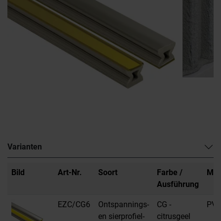
Varianten
Bild
Art-Nr.
Soort
Farbe /
Mat
Ausführung
EZC/CG6
Ontspannings-
CG -
PV
en sierprofiel-
citrusgeel