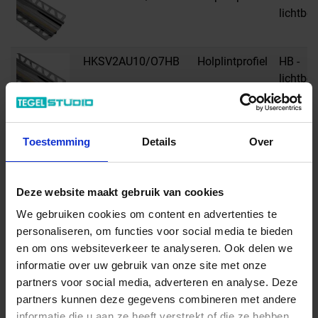
lichtbei
HKSV2AU10/O7HB
Holplintprofiel
HB -
lichtbei
HKSV2AU10/O9HB
Holplintprofiel
HB -
Toestemming
Details
Over
lichtbei
HKSV2AU12/O11HB
Holplintprofiel
HB -
Deze website maakt gebruik van cookies
lichtbei
We gebruiken cookies om content en advertenties te
personaliseren, om functies voor social media te bieden
en om ons websiteverkeer te analyseren. Ook delen we
HKSV2AU12/O7HB
Holplintprofiel
HB -
informatie over uw gebruik van onze site met onze
lichtbei
partners voor social media, adverteren en analyse. Deze
partners kunnen deze gegevens combineren met andere
informatie die u aan ze heeft verstrekt of die ze hebben