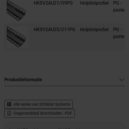
HKSV2AU21/O9PG
Holplintprofiel
PG -
pastelgr
HKSV2AU25/O11PG
Holplintprofiel
PG -
pastelgr
Productinformatie
Alle series van
Schlüter Systems
Gegevensblad downloaden - PDF