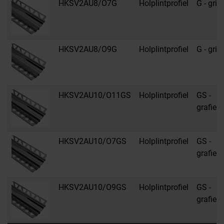
HKSV2AU8/O7G
Holplintprofiel
G - grijs
HKSV2AU8/O9G
Holplintprofiel
G - grijs
HKSV2AU10/O11GS
Holplintprofiel
GS -
grafiet
HKSV2AU10/O7GS
Holplintprofiel
GS -
grafiet
HKSV2AU10/O9GS
Holplintprofiel
GS -
grafiet