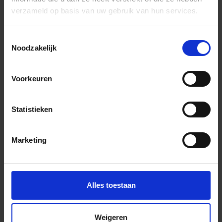
HKSV2AU12/O9HB
Holplintprofiel
HB -
verzameld op basis van uw gebruik van hun services.
lichtbei
Toestemmingsselectie
Noodzakelijk
HKSV2AU14/O11HB
Holplintprofiel
HB -
lichtbei
Voorkeuren
HKSV2AU14/O7HB
Holplintprofiel
HB -
lichtbei
Statistieken
HKSV2AU14/O9HB
Holplintprofiel
HB -
Marketing
lichtbei
Alles toestaan
HKSV2AU16/O11HB
Holplintprofiel
HB -
lichtbei
Weigeren