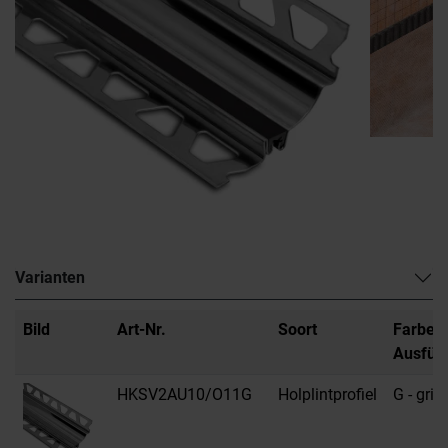
Varianten
Bild
Art-Nr.
Soort
Farbe /
Ausfüh
HKSV2AU10/O11G
Holplintprofiel
G - grijs