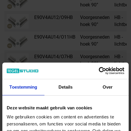
hoek 90°
lichtbei
E90V4AU12/O9HB
Voorgesneden
HB -
hoek 90°
lichtbei
E90V4AU14/O11HB
Voorgesneden
HB -
hoek 90°
lichtbei
E90V4AU14/O7HB
Voorgesneden
HB -
hoek 90°
lichtbei
E90V4AU14/O9HB
Voorgesneden
HB -
hoek 90°
lichtbei
Toestemming
Details
Over
E90V4AU16/O11HB
Voorgesneden
HB -
hoek 90°
lichtbei
Deze website maakt gebruik van cookies
E90V4AU16/O7HB
Voorgesneden
HB -
We gebruiken cookies om content en advertenties te
hoek 90°
lichtbei
personaliseren, om functies voor social media te bieden
en om ons websiteverkeer te analyseren. Ook delen we