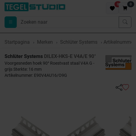
0
0
Startpagina
Merken
Schlüter Systems
Artikelnumme
Schlüter Systems
DILEX-HKS-E V4A/E 90°
Voorgesneden hoek 90° Roestvast staal V4A G -
grijs Sterkte: 16 mm
Artikelnummer: E90V4AU16/O9G