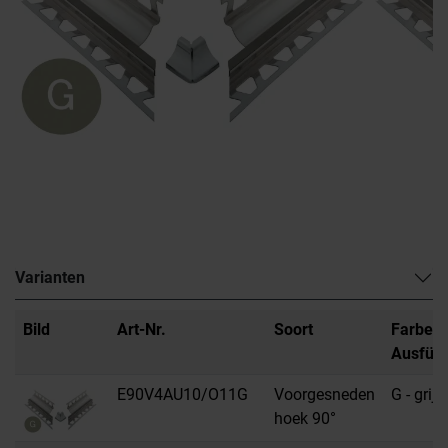
Varianten
Bild
Art-Nr.
Soort
Farbe /
Ausfüh
E90V4AU10/O11G
Voorgesneden
G - grijs
hoek 90°