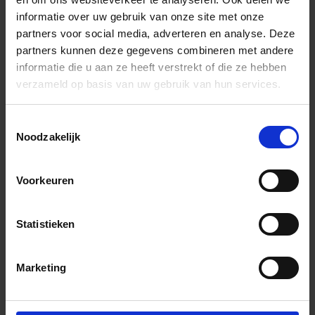
E90V4AU16/O9HB
Voorgesneden
HB -
informatie over uw gebruik van onze site met onze
hoek 90°
lichtbei
partners voor social media, adverteren en analyse. Deze
partners kunnen deze gegevens combineren met andere
E90V4AU8/O11HB
Voorgesneden
HB -
informatie die u aan ze heeft verstrekt of die ze hebben
hoek 90°
lichtbei
verzameld op basis van uw gebruik van hun services.
E90V4AU8/O7HB
Voorgesneden
HB -
hoek 90°
lichtbei
Toestemmingsselectie
Noodzakelijk
E90V4AU8/O9HB
Voorgesneden
HB -
hoek 90°
lichtbei
Voorkeuren
E90V4AU10/O11PG
Voorgesneden
PG -
hoek 90°
pastelgr
Statistieken
E90V4AU10/O7PG
Voorgesneden
PG -
hoek 90°
pastelgr
Marketing
E90V4AU10/O9PG
Voorgesneden
PG -
hoek 90°
pastelgr