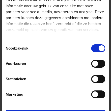
E90V4AU16/O9HB
Voorgesneden
HB -
informatie over uw gebruik van onze site met onze
hoek 90°
lichtbei
partners voor social media, adverteren en analyse. Deze
partners kunnen deze gegevens combineren met andere
E90V4AU8/O11HB
Voorgesneden
HB -
informatie die u aan ze heeft verstrekt of die ze hebben
hoek 90°
lichtbei
verzameld op basis van uw gebruik van hun services.
E90V4AU8/O7HB
Voorgesneden
HB -
hoek 90°
lichtbei
Toestemmingsselectie
Noodzakelijk
E90V4AU8/O9HB
Voorgesneden
HB -
hoek 90°
lichtbei
Voorkeuren
E90V4AU10/O11PG
Voorgesneden
PG -
hoek 90°
pastelgr
Statistieken
E90V4AU10/O7PG
Voorgesneden
PG -
hoek 90°
pastelgr
Marketing
E90V4AU10/O9PG
Voorgesneden
PG -
hoek 90°
pastelgr