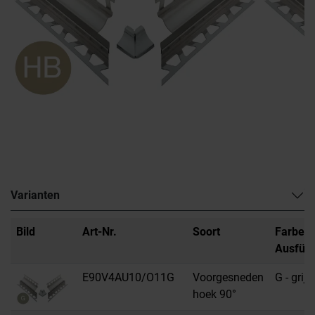
Varianten
Bild
Art-Nr.
Soort
Farbe /
Ausfüh
E90V4AU10/O11G
Voorgesneden
G - grijs
hoek 90°