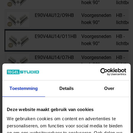
hoek 90°
lichtbei
E90V4AU12/O9HB
Voorgesneden
HB -
hoek 90°
lichtbei
E90V4AU14/O11HB
Voorgesneden
HB -
hoek 90°
lichtbei
E90V4AU14/O7HB
Voorgesneden
HB -
hoek 90°
lichtbei
E90V4AU14/O9HB
Voorgesneden
HB -
hoek 90°
lichtbei
Toestemming
Details
Over
E90V4AU16/O11HB
Voorgesneden
HB -
hoek 90°
lichtbei
Deze website maakt gebruik van cookies
E90V4AU16/O7HB
Voorgesneden
HB -
We gebruiken cookies om content en advertenties te
hoek 90°
lichtbei
personaliseren, om functies voor social media te bieden
en om ons websiteverkeer te analyseren. Ook delen we