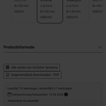
L=0,15 m
antraciet
voegengrijs
L=0,15 m
B=150 mm
L=0,15 m
L=0,15 m
B=150 m
KSEK/C
B=150 mm
B=150 mm
KSEK/G
KSEK/DA
KSEK/FG
Productinformatie
Alle series van
Schlüter Systems
Gegevensblad downloaden - PDF
Levertijd 7-9 werkdagen, verzendtijd 5-7 werkdagen
Verwachte beschikbaarheid: 19.08.2026
Verzending via expeditie