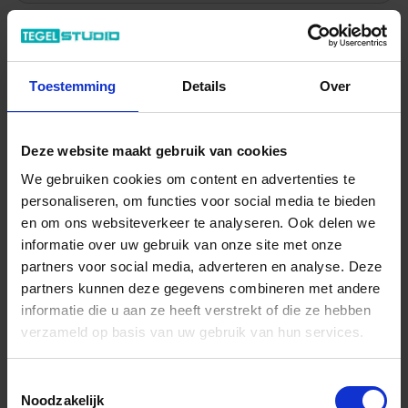
22.27 € /Stuk
20,24 €
/Stuk
Toestemming
Details
Over
20,24 € / Stück
Deze website maakt gebruik van cookies
Totale prijs / geleverde hoeveelheid
20,24 €
We gebruiken cookies om content en advertenties te
personaliseren, om functies voor social media te bieden
Stuk
en om ons websiteverkeer te analyseren. Ook delen we
informatie over uw gebruik van onze site met onze
In het winkelmandje
partners voor social media, adverteren en analyse. Deze
partners kunnen deze gegevens combineren met andere
informatie die u aan ze heeft verstrekt of die ze hebben
verzameld op basis van uw gebruik van hun services.
Toestemmingsselectie
Noodzakelijk