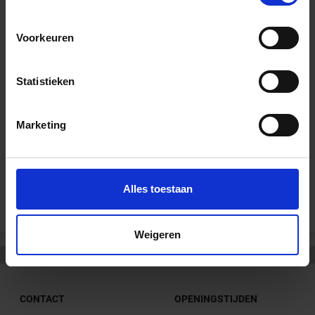
Voorkeuren
Wil je graag een afspraak?
Onze verkoopspecialisten staan graag voor je klaar:
Di – Vr 09.00 – 18.00
Statistieken
Za 10.00 – 15.00
+31 (0) 478 - 69 11 63
Productaanvraag
Marketing
Andere Series van Schlüter Systems
Alles toestaan
Weigeren
CONTACT
OPENINGSTIJDEN