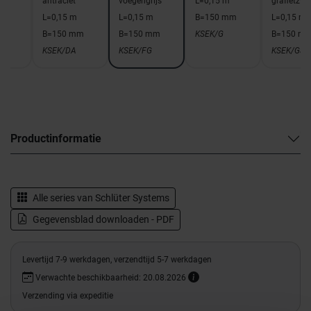
m
antraciet
voegengrijs
L=0,15 m
grafietzwa
mm
L=0,15 m
L=0,15 m
B=150 mm
L=0,15 m
B=150 mm
B=150 mm
KSEK/G
B=150 m
KSEK/DA
KSEK/FG
KSEK/GS
Productinformatie
Alle series van
Schlüter Systems
Gegevensblad downloaden - PDF
Levertijd 7-9 werkdagen, verzendtijd 5-7 werkdagen
Verwachte beschikbaarheid: 20.08.2026
Verzending via expeditie