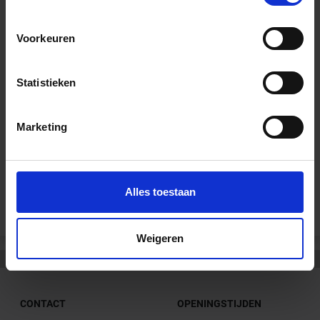
Voorkeuren
Wil je graag een afspraak?
Onze verkoopspecialisten staan graag voor je klaar:
Di – Vr 09.00 – 18.00
Statistieken
Za 10.00 – 15.00
+31 (0) 478 - 69 11 63
Productaanvraag
Marketing
Andere Series van Schlüter Systems
Alles toestaan
Weigeren
CONTACT
OPENINGSTIJDEN