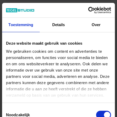
22.27 € /Stuk
20,24 €
/Stuk
Toestemming
Details
Over
20,24 € / Stück
Deze website maakt gebruik van cookies
Totale prijs / geleverde hoeveelheid
20,24 €
We gebruiken cookies om content en advertenties te
personaliseren, om functies voor social media te bieden
Stuk
en om ons websiteverkeer te analyseren. Ook delen we
informatie over uw gebruik van onze site met onze
In het winkelmandje
partners voor social media, adverteren en analyse. Deze
partners kunnen deze gegevens combineren met andere
informatie die u aan ze heeft verstrekt of die ze hebben
verzameld op basis van uw gebruik van hun services.
Toestemmingsselectie
Noodzakelijk