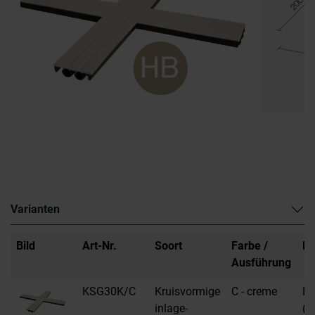
Varianten
Bild
Art-Nr.
Soort
Farbe /
Ma
Ausführung
KSG30K/C
Kruisvormige
C - creme
E
inlage-
(e