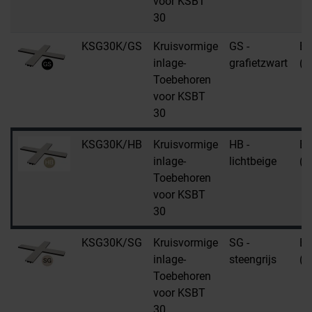
voor KSBT
30
KSG30K/GS
Kruisvormige
GS -
E
inlage-
grafietzwart
(e
Toebehoren
voor KSBT
30
KSG30K/HB
Kruisvormige
HB -
E
inlage-
lichtbeige
(e
Toebehoren
voor KSBT
30
KSG30K/SG
Kruisvormige
SG -
E
inlage-
steengrijs
(e
Toebehoren
voor KSBT
30