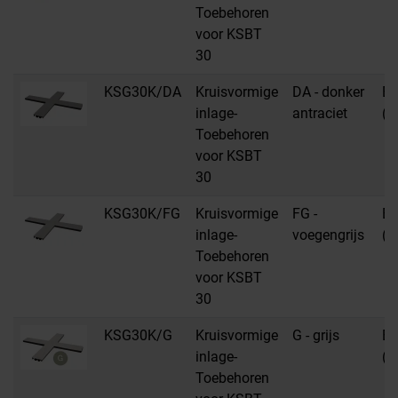
Toebehoren
voor KSBT
30
KSG30K/DA
Kruisvormige
DA - donker
E
inlage-
antraciet
(e
Toebehoren
voor KSBT
30
KSG30K/FG
Kruisvormige
FG -
E
inlage-
voegengrijs
(e
Toebehoren
voor KSBT
30
KSG30K/G
Kruisvormige
G - grijs
E
inlage-
(e
Toebehoren