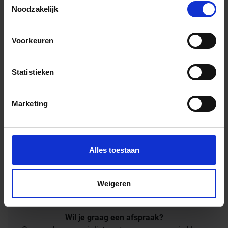
/Stuk
Noodzakelijk
23,32 € / Stück
Voorkeuren
Totale prijs / geleverde hoeveelheid
23,32 €
Statistieken
Stuk
In het winkelmandje
Marketing
Alles toestaan
Weigeren
Wil je graag een afspraak?