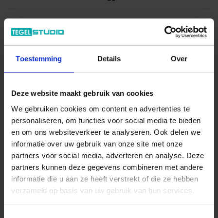
Productinformatie
Toestemming
Details
Over
Deze website maakt gebruik van cookies
Alle series van
Schlüter Systems
We gebruiken cookies om content en advertenties te
Gegevensblad downloaden - PDF
personaliseren, om functies voor social media te bieden
en om ons websiteverkeer te analyseren. Ook delen we
informatie over uw gebruik van onze site met onze
Levertijd 7-9 werkdagen, verzendtijd 5-7 werkdagen
partners voor social media, adverteren en analyse. Deze
Verwachte beschikbaarheid: 20.08.2026
partners kunnen deze gegevens combineren met andere
Verzending via expeditie
informatie die u aan ze heeft verstrekt of die ze hebben
verzameld op basis van uw gebruik van hun services.
25.65 € /Stuk
23,32 €
Toestemmingsselectie