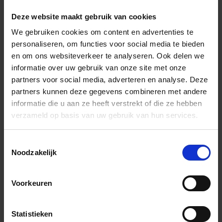
pastelgri
Deze website maakt gebruik van cookies
RFU150/O100PG
Randvoegprofiel
PG -
We gebruiken cookies om content en advertenties te
pastelgri
personaliseren, om functies voor social media te bieden
en om ons websiteverkeer te analyseren. Ook delen we
RFU150/O125PG
Randvoegprofiel
PG -
informatie over uw gebruik van onze site met onze
pastelgri
partners voor social media, adverteren en analyse. Deze
partners kunnen deze gegevens combineren met andere
RFU150/O150PG
Randvoegprofiel
PG -
informatie die u aan ze heeft verstrekt of die ze hebben
pastelgri
verzameld op basis van uw gebruik van hun services.
RFU150/O180PG
Randvoegprofiel
PG -
pastelgri
Toestemmingsselectie
Noodzakelijk
RFU150/O80PG
Randvoegprofiel
PG -
pastelgri
Voorkeuren
RFU180/O100PG
Randvoegprofiel
PG -
pastelgri
Statistieken