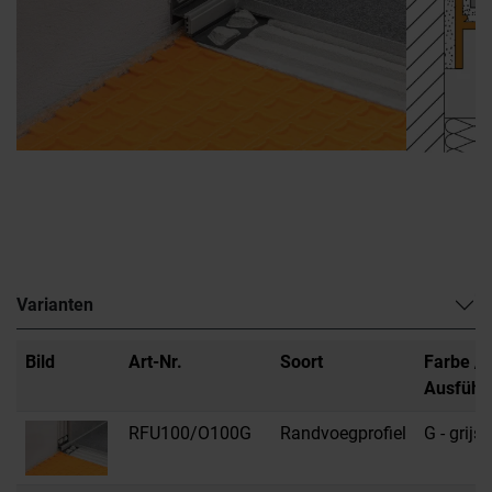
Varianten
Bild
Art-Nr.
Soort
Farbe /
Ausführ
RFU100/O100G
Randvoegprofiel
G - grijs