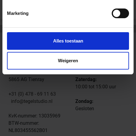
Marketing
Alles toestaan
CONTACT
OPENINGSTIJDEN
Tegelstudio
Dinsdag t/m Vrijdag:
Weigeren
Nederland, Limburg
09:00 tot 18:00 uur
Spoorstraat 61
5865 AG Tienray
Zaterdag:
10:00 tot 15:00 uur
+31 (0) 478 - 69 11 63
info@tegelstudio.nl
Zondag:
Gesloten
KvK-nummer: 13035969
BTW-nummer:
NL803455562B01