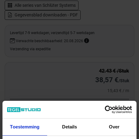
Alle series van
Schlüter Systems
Gegevensblad downloaden - PDF
Levertijd 7-9 werkdagen, verzendtijd 5-7 werkdagen
Verwachte beschikbaarheid: 20.08.2026
Verzending via expeditie
42.43 € /Stuk
38,57 €
/Stuk
15,43 € / m
Totale prijs / geleverde hoeveelheid
38,57 €
Stuk
Toestemming
Details
Over