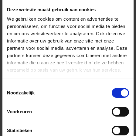
In het winkelmandje
Deze website maakt gebruik van cookies
We gebruiken cookies om content en advertenties te
personaliseren, om functies voor social media te bieden
en om ons websiteverkeer te analyseren. Ook delen we
informatie over uw gebruik van onze site met onze
partners voor social media, adverteren en analyse. Deze
partners kunnen deze gegevens combineren met andere
informatie die u aan ze heeft verstrekt of die ze hebben
verzameld op basis van uw gebruik van hun services.
Wil je graag een afspraak?
Onze verkoopspecialisten staan graag voor je klaar:
Toestemmingsselectie
Di – Vr 09.00 – 18.00
Noodzakelijk
Za 10.00 – 15.00
+31 (0) 478 - 69 11 63
Productaanvraag
Voorkeuren
Andere Series van Schlüter Systems
Statistieken