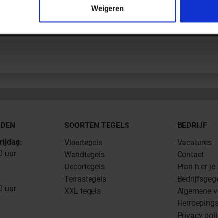
Weigeren
JDEN
SOORTEN TEGELS
BEDRIJF
rijdag:
Vloertegels
Vacatures
0 uur
Wandtegels
Contact
Decortegels
Plan hier je
Terrastegels
Bedrijfsgeg
0 uur
XXL tegels
Algemene v
Herroepings
Privacy pol