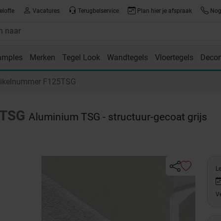
elofte
Vacatures
Terugbelservice
Plan hier je afspraak
Nog 
amples
Merken
Tegel Look
Wandtegels
Vloertegels
Decor
room
tikelnummer F125TSG
-TSG
Aluminium TSG - structuur-gecoat grijs
Le
Ve