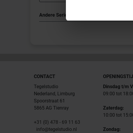
Andere Series van Schlüter Systems
CONTACT
OPENINGSTI
Tegelstudio
Dinsdag t/m V
Nederland, Limburg
09:00 tot 18:0
Spoorstraat 61
5865 AG Tienray
Zaterdag:
10:00 tot 15:0
+31 (0) 478 - 69 11 63
info@tegelstudio.nl
Zondag: