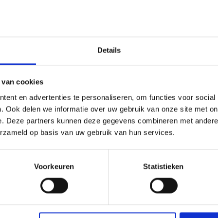
Gewicht
0,243 KG/Stuk
Stuks per pakket
1
Hoogte mm
12,5
Details
Lengte m
2,5
Bestel-/levertijd
Levertijd 7-9 werkdagen,
 van cookies
verzendtijd 5-7 werkdagen
ent en advertenties te personaliseren, om functies voor social
. Ook delen we informatie over uw gebruik van onze site met on
e. Deze partners kunnen deze gegevens combineren met andere i
erzameld op basis van uw gebruik van hun services.
uur-gecoat aluminium voor uitwendige hoeken in
lamuursel/pleisterlaag. Het profiel beschermt de rand
en vormt een elegante, smalle hoek
Voorkeuren
Statistieken
nsblad downloaden - PDF