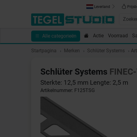
Leverland
Prijsb
Actie
Voorraad
S
Alle categorieën
Toebehoren
Sanitair
Tips en Inspiratie
Show
Startpagina
Merken
Schlüter Systems
Ar
Schlüter Systems
FINEC
Sterkte: 12,5 mm Lengte: 2,5 m
Artikelnummer: F125TSG