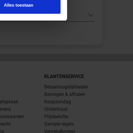
Alles toestaan
KLANTENSERVICE
Betaalmogelijkheden
Bezorgen & afhalen
 afspraak
Koopzondag
evens
Onderhoud
oorwaarden
Prijsbelofte
recht
Sample tegels
icy
Verzendkosten