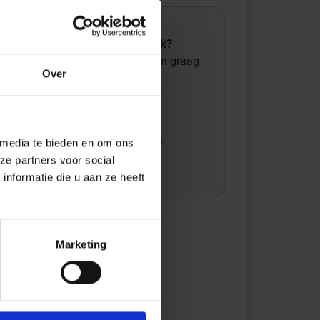
Wil je graag een afspraak?
Onze verkoopspecialisten staan graag
Over
voor je klaar:
Di – Vr 09.00 – 18.00
Za 10.00 – 15.00
+31 (0) 478 - 69 11 63
 media te bieden en om ons
ze partners voor social
Productaanvraag
nformatie die u aan ze heeft
Marketing