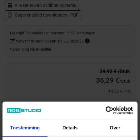
Alle series van
Schlüter Systems
Gegevensblad downloaden - PDF
Levertijd 7-9 werkdagen, verzendtijd 5-7 werkdagen
Verwachte beschikbaarheid: 22.08.2026
Verzending via expeditie
39.92 € /Stuk
36,29 €
/Stuk
14,52 € / m
Totale prijs / geleverde hoeveelheid
36,29 €
Stuk
Toestemming
Details
Over