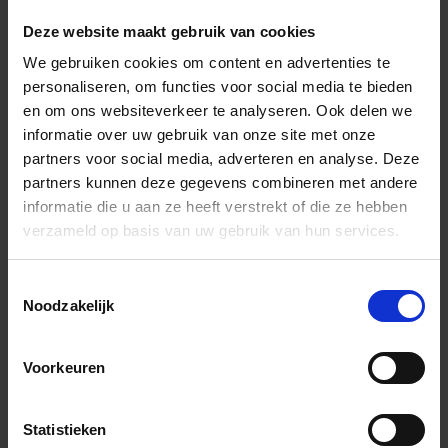
In het winkelmandje
Deze website maakt gebruik van cookies
We gebruiken cookies om content en advertenties te
personaliseren, om functies voor social media te bieden
en om ons websiteverkeer te analyseren. Ook delen we
informatie over uw gebruik van onze site met onze
partners voor social media, adverteren en analyse. Deze
partners kunnen deze gegevens combineren met andere
informatie die u aan ze heeft verstrekt of die ze hebben
verzameld op basis van uw gebruik van hun services.
Wil je graag een afspraak?
Onze verkoopspecialisten staan graag voor je klaar:
Toestemmingsselectie
Di – Vr 09.00 – 18.00
Noodzakelijk
Za 10.00 – 15.00
+31 (0) 478 - 69 11 63
Productaanvraag
Voorkeuren
Andere Series van Schlüter Systems
Statistieken