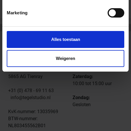
Marketing
Alles toestaan
CONTACT
OPENINGSTIJDEN
Tegelstudio
Dinsdag t/m Vrijdag:
Weigeren
Nederland, Limburg
09:00 tot 18:00 uur
Spoorstraat 61
5865 AG Tienray
Zaterdag:
10:00 tot 15:00 uur
+31 (0) 478 - 69 11 63
info@tegelstudio.nl
Zondag:
Gesloten
KvK-nummer: 13035969
BTW-nummer:
NL803455562B01