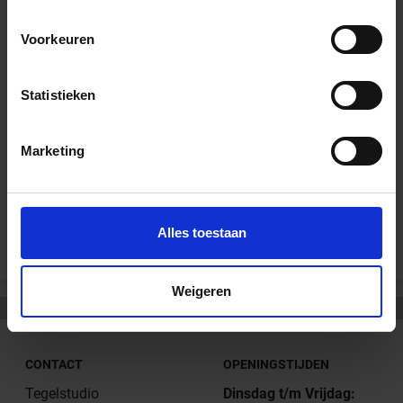
Wil je graag een afspraak?
Voorkeuren
Onze verkoopspecialisten staan graag voor je klaar:
Di – Vr 09.00 – 18.00
Statistieken
Za 10.00 – 15.00
+31 (0) 478 - 69 11 63
Productaanvraag
Marketing
Andere Series van Schlüter Systems
Alles toestaan
Weigeren
CONTACT
OPENINGSTIJDEN
Tegelstudio
Dinsdag t/m Vrijdag: