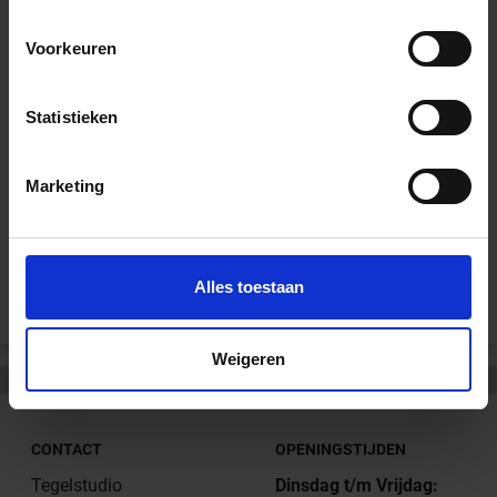
Wil je graag een afspraak?
Voorkeuren
Onze verkoopspecialisten staan graag voor je klaar:
Di – Vr 09.00 – 18.00
Statistieken
Za 10.00 – 15.00
+31 (0) 478 - 69 11 63
Productaanvraag
Marketing
Andere Series van Schlüter Systems
Alles toestaan
Weigeren
CONTACT
OPENINGSTIJDEN
Tegelstudio
Dinsdag t/m Vrijdag: