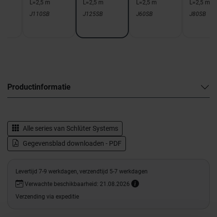
L=2,5 m
L=2,5 m
L=2,5 m
L=2,5 m
J110SB
J125SB
J60SB
J80SB
Productinformatie
Alle series van
Schlüter Systems
Gegevensblad downloaden - PDF
Levertijd 7-9 werkdagen, verzendtijd 5-7 werkdagen
Verwachte beschikbaarheid: 21.08.2026
Verzending via expeditie