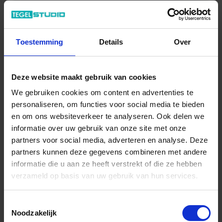
18.81 € /Stuk
17,10 €
/Stuk
Toestemming
Details
Over
6,84 € / lfm
Totale prijs / geleverde hoeveelheid
Deze website maakt gebruik van cookies
17,10 €
We gebruiken cookies om content en advertenties te
Stuk
personaliseren, om functies voor social media te bieden
en om ons websiteverkeer te analyseren. Ook delen we
In het winkelmandje
informatie over uw gebruik van onze site met onze
partners voor social media, adverteren en analyse. Deze
partners kunnen deze gegevens combineren met andere
informatie die u aan ze heeft verstrekt of die ze hebben
verzameld op basis van uw gebruik van hun services.
Toestemmingsselectie
Noodzakelijk