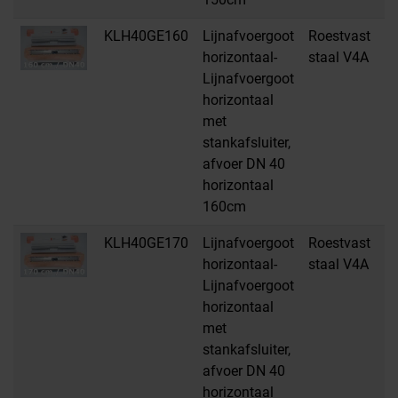
KLH40GE160
Lijnafvoergoot
Roestvast
H
horizontaal-
staal V4A
Lijnafvoergoot
horizontaal
met
stankafsluiter,
afvoer DN 40
horizontaal
160cm
KLH40GE170
Lijnafvoergoot
Roestvast
H
horizontaal-
staal V4A
Lijnafvoergoot
horizontaal
met
stankafsluiter,
afvoer DN 40
horizontaal