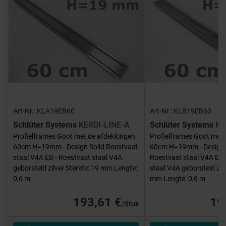
Art-Nr.: KLA19EB60
Art-Nr.: KLB19EB60
Schlüter Systems
KERDI-LINE-A
Schlüter Systems
KE
Profielframes Goot met de afdekkingen
Profielframes Goot met 
60cm H=19mm - Design Solid Roestvast
60cm H=19mm - Design
staal V4A EB - Roestvast staal V4A
Roestvast staal V4A EB 
geborsteld zilver Sterkte: 19 mm Lengte:
staal V4A geborsteld zilv
0,6 m
mm Lengte: 0,6 m
193,61 €
19
/Stuk