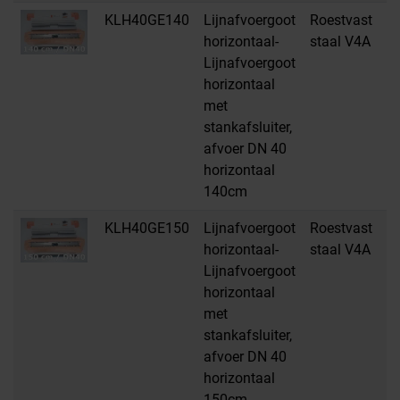
KLH40GE140
Lijnafvoergoot
Roestvast
H
horizontaal-
staal V4A
Lijnafvoergoot
horizontaal
met
stankafsluiter,
afvoer DN 40
horizontaal
140cm
KLH40GE150
Lijnafvoergoot
Roestvast
H
horizontaal-
staal V4A
Lijnafvoergoot
horizontaal
met
stankafsluiter,
afvoer DN 40
horizontaal
150cm