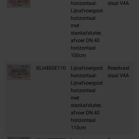
horizontaal-
staal V4A
Lijnafvoergoot
horizontaal
met
stankafsluiter,
afvoer DN 40
horizontaal
100cm
KLH40GE110
Lijnafvoergoot
Roestvast
H
horizontaal-
staal V4A
Lijnafvoergoot
horizontaal
met
stankafsluiter,
afvoer DN 40
horizontaal
110cm