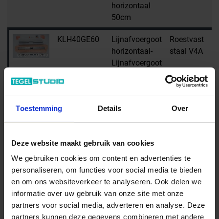
horizontaal
50cm
KLH40GE60
Lijnafvoergoot
Roestvast
H
horizontaal-
staal V4A
Lijnafvoergoot
horizontaal
met
stankafsluiter,
Toestemming
Details
Over
afvoer DN 40
horizontaal
60cm
Deze website maakt gebruik van cookies
KLH40GE70
Lijnafvoergoot
Roestvast
H
We gebruiken cookies om content en advertenties te
horizontaal-
staal V4A
personaliseren, om functies voor social media te bieden
Lijnafvoergoot
en om ons websiteverkeer te analyseren. Ook delen we
horizontaal
informatie over uw gebruik van onze site met onze
met
partners voor social media, adverteren en analyse. Deze
stankafsluiter,
partners kunnen deze gegevens combineren met andere