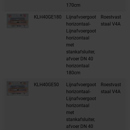
170cm
KLH40GE180
Lijnafvoergoot
Roestvast
H
horizontaal-
staal V4A
Lijnafvoergoot
horizontaal
met
stankafsluiter,
afvoer DN 40
horizontaal
180cm
KLH40GE50
Lijnafvoergoot
Roestvast
H
horizontaal-
staal V4A
Lijnafvoergoot
horizontaal
met
stankafsluiter,
afvoer DN 40