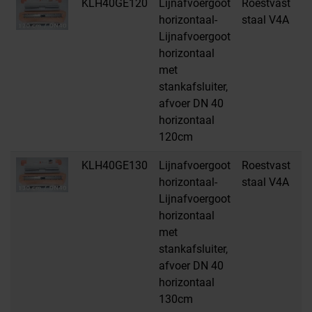
KLH40GE120
Lijnafvoergoot
Roestvast
H
horizontaal-
staal V4A
Lijnafvoergoot
horizontaal
met
stankafsluiter,
afvoer DN 40
horizontaal
120cm
KLH40GE130
Lijnafvoergoot
Roestvast
H
horizontaal-
staal V4A
Lijnafvoergoot
horizontaal
met
stankafsluiter,
afvoer DN 40
horizontaal
130cm