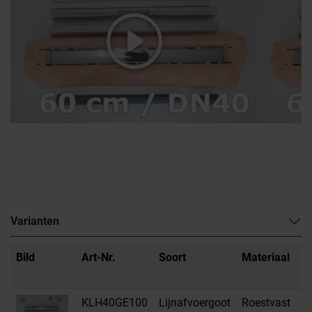
Varianten
Bild
Art-Nr.
Soort
Materiaal
H
m
KLH40GE100
Lijnafvoergoot
Roestvast
H