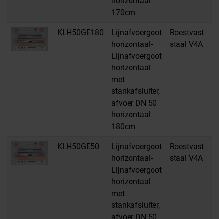
horizontaal
170cm
KLH50GE180
Lijnafvoergoot
Roestvast
H
horizontaal-
staal V4A
Lijnafvoergoot
horizontaal
met
stankafsluiter,
afvoer DN 50
horizontaal
180cm
KLH50GE50
Lijnafvoergoot
Roestvast
H
horizontaal-
staal V4A
Lijnafvoergoot
horizontaal
met
stankafsluiter,
afvoer DN 50