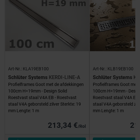
Art-Nr.: KLA19EB100
Art-Nr.: KLB19EB100
Schlüter Systems
KERDI-LINE-A
Schlüter Systems
KE
Profielframes Goot met de afdekkingen
Profielframes Goot met 
100cm H=19mm - Design Solid
100cm H=19mm - Desig
Roestvast staal V4A EB - Roestvast
Roestvast staal V4A EB 
staal V4A geborsteld zilver Sterkte: 19
staal V4A geborsteld zilv
mm Lengte: 1 m
mm Lengte: 1 m
213,34 €
21
/Rol