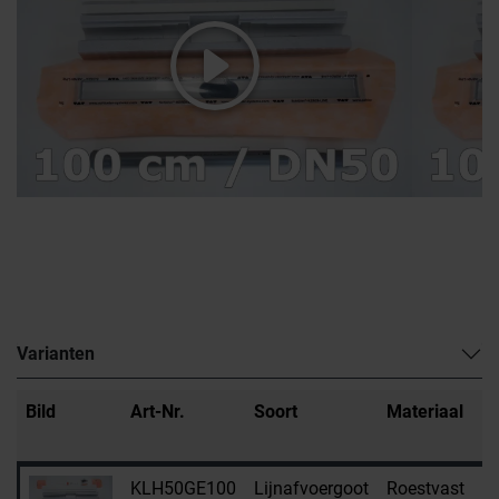
Varianten
Bild
Art-Nr.
Soort
Materiaal
H
m
KLH50GE100
Lijnafvoergoot
Roestvast
H