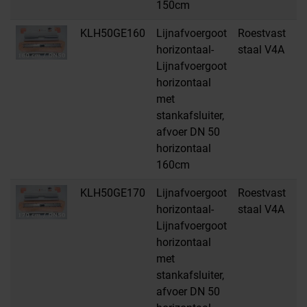
150cm
KLH50GE160
Lijnafvoergoot
Roestvast
H
horizontaal-
staal V4A
Lijnafvoergoot
horizontaal
met
stankafsluiter,
afvoer DN 50
horizontaal
160cm
KLH50GE170
Lijnafvoergoot
Roestvast
H
horizontaal-
staal V4A
Lijnafvoergoot
horizontaal
met
stankafsluiter,
afvoer DN 50