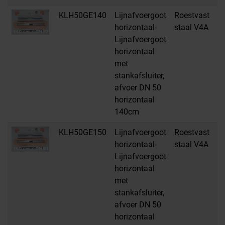
KLH50GE140
Lijnafvoergoot
Roestvast
H
horizontaal-
staal V4A
Lijnafvoergoot
horizontaal
met
stankafsluiter,
afvoer DN 50
horizontaal
140cm
KLH50GE150
Lijnafvoergoot
Roestvast
H
horizontaal-
staal V4A
Lijnafvoergoot
horizontaal
met
stankafsluiter,
afvoer DN 50
horizontaal