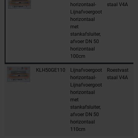
horizontaal-
staal V4A
Lijnafvoergoot
horizontaal
met
stankafsluiter,
afvoer DN 50
horizontaal
100cm
KLH50GE110
Lijnafvoergoot
Roestvast
H
horizontaal-
staal V4A
Lijnafvoergoot
horizontaal
met
stankafsluiter,
afvoer DN 50
horizontaal
110cm