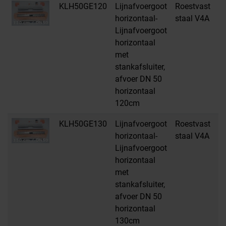
KLH50GE120
Lijnafvoergoot
Roestvast
H
horizontaal-
staal V4A
Lijnafvoergoot
horizontaal
met
stankafsluiter,
afvoer DN 50
horizontaal
120cm
KLH50GE130
Lijnafvoergoot
Roestvast
H
horizontaal-
staal V4A
Lijnafvoergoot
horizontaal
met
stankafsluiter,
afvoer DN 50
horizontaal
130cm