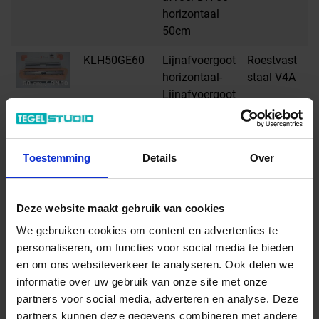
horizontaal
50cm
KLH50GE60
Lijnafvoergoot
Roestvast
H
horizontaal-
staal V4A
Lijnafvoergoot
horizontaal
met
stankafsluiter,
Toestemming
Details
Over
afvoer DN 50
horizontaal
60cm
Deze website maakt gebruik van cookies
KLH50GE70
Lijnafvoergoot
Roestvast
H
We gebruiken cookies om content en advertenties te
horizontaal-
staal V4A
personaliseren, om functies voor social media te bieden
Lijnafvoergoot
en om ons websiteverkeer te analyseren. Ook delen we
horizontaal
informatie over uw gebruik van onze site met onze
met
partners voor social media, adverteren en analyse. Deze
stankafsluiter,
partners kunnen deze gegevens combineren met andere