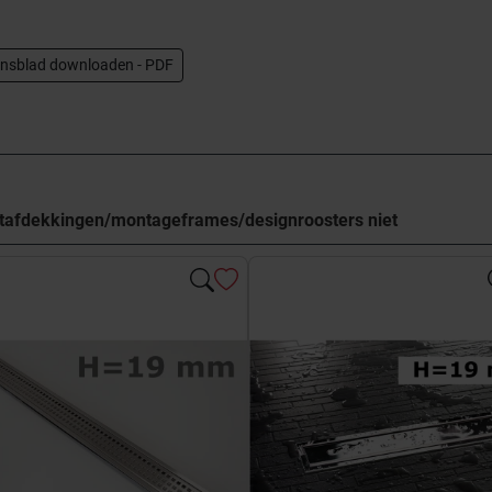
nsblad downloaden - PDF
otafdekkingen/montageframes/designroosters niet