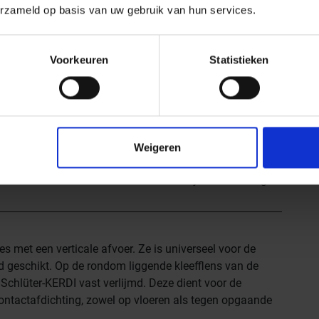
erzameld op basis van uw gebruik van hun services.
Materiaal
Roestvast staal V4A
Voorkeuren
Statistieken
EAN nummer
4011832133312
Gewicht
2,206 KG/Stuk
Hoogte mm
22
Lengte m
0,6
Weigeren
Bestel-/levertijd
Levertijd 7-9 werkdagen,
DN
verzendtijd 5-7 werkdagen
es met een verticale afvoer. Ze is universeel voor de
d geschikt. Op de rondom liggende kleefflens van de
Schlüter-KERDI vast verlijmd. Deze dient voor de
ontactafdichting, zowel op vloeren als tegen opgaande