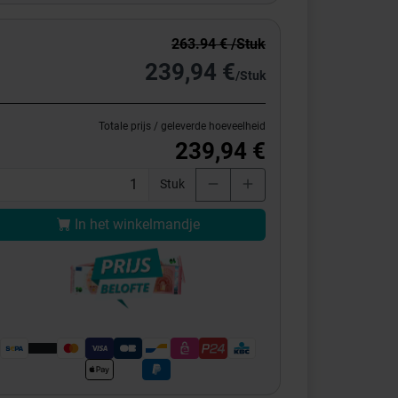
263.94 € /Stuk
239,94 €
/Stuk
Totale prijs / geleverde hoeveelheid
239,94 €
Stuk
In het winkelmandje