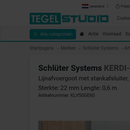
Leverland
Prijsb
Actie
Voorraad
S
Alle categorieën
Toebehoren
Sanitair
Tips en Inspiratie
Show
Startpagina
Merken
Schlüter Systems
Ar
Schlüter Systems
KERDI-
Lijnafvoergoot met stankafsluiter
Sterkte: 22 mm Lengte: 0,6 m
Artikelnummer: KLV50GE60