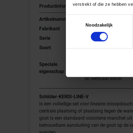
verstrekt of die ze hebben v
Productinformatie
Toestemmingsselectie
Artikelnummer
KLV50GE60
Noodzakelijk
Fabrikant
Schlüter Systems
Serie
KERDI-LINE-V
Soort
Set roestvaststalen
lijnafvoergoot
Speciale
Lijnafvoergoot met
eigenschap
stankafsluiter, afvoer 
50 verticaal 60cm
Schlüter-KERDI-LINE-V
is een volledige set voor lineaire inloopdouch
centrale plaatsing of plaatsing tegen de wan
goot is een standaard voorziene manchet uit 
betrouwbare aansluiting van de goot op de c
wanden.