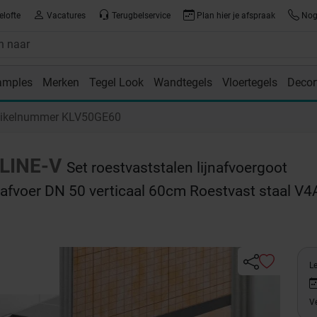
elofte
Vacatures
Terugbelservice
Plan hier je afspraak
Nog 
amples
Merken
Tegel Look
Wandtegels
Vloertegels
Decor
room
tikelnummer KLV50GE60
LINE-V
Set roestvaststalen lijnafvoergoot
, afvoer DN 50 verticaal 60cm Roestvast staal V4
Le
Ve