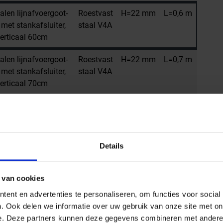
alen lijnafvoergoot-
Roestvast
H=22 mm
L=0,6 m
met stankafsluiter,
staal V4A
erticaal 60cm
alen lijnafvoergoot-
Roestvast
H=22 mm
L=0,7 m
met stankafsluiter,
staal V4A
erticaal 70cm
alen lijnafvoergoot-
Roestvast
H=22 mm
L=0,8 m
met stankafsluiter,
staal V4A
erticaal 80cm
Details
alen lijnafvoergoot-
Roestvast
H=22 mm
L=0,9 m
met stankafsluiter,
staal V4A
erticaal 90cm
 van cookies
ent en advertenties te personaliseren, om functies voor social
. Ook delen we informatie over uw gebruik van onze site met on
e. Deze partners kunnen deze gegevens combineren met andere i